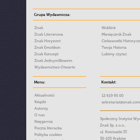
Grupa Wydawnicza:
Znak
Woblink
Znak Literanova
Miesięcznik Znak
Znak Horyzont
Ciekawostki Historyc
Znak Emotikon
Twoja Historia
Znak Koncept
Lubimy czytać
Znak JednymSłowem
Wydawnictwo Otwarte
Menu:
Kontakt:
Aktualności
12 619 95 00
Książki
sekretariat@znak.com
Autorzy
O nas
Społeczny Instytut W
Księgarnia
Znak Sp. z o.o.,
Poczta literacka
ul. Kościuszki 37,
Polityka cookies
30-105 Kraków