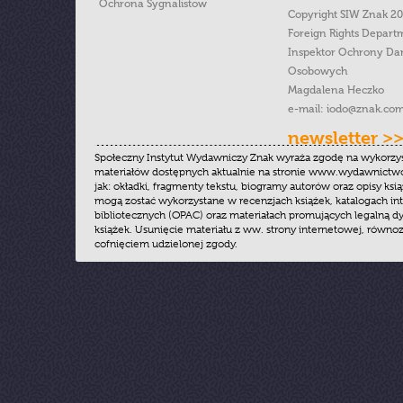
Ochrona Sygnalistow
Copyright SIW Znak 2
Foreign Rights Depart
Inspektor Ochrony Da
Osobowych
Magdalena Heczko
e-mail:
iodo@znak.com
newsletter >
Społeczny Instytut Wydawniczy Znak wyraża zgodę na wykorzy
materiałów dostępnych aktualnie na stronie www.wydawnictwoz
jak: okładki, fragmenty tekstu, biogramy autorów oraz opisy ksią
mogą zostać wykorzystane w recenzjach książek, katalogach i
bibliotecznych (OPAC) oraz materiałach promujących legalną dy
książek. Usunięcie materiału z ww. strony internetowej, równoz
cofnięciem udzielonej zgody.