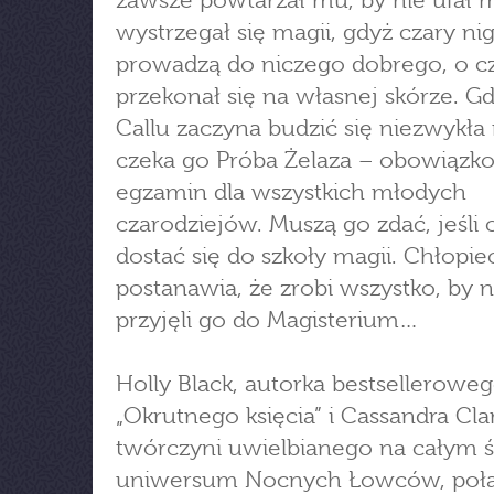
zawsze powtarzał mu, by nie ufał
wystrzegał się magii, gdyż czary ni
prowadzą do niczego dobrego, o 
przekonał się na własnej skórze. G
Callu zaczyna budzić się niezwykła
czeka go Próba Żelaza – obowiązk
egzamin dla wszystkich młodych
czarodziejów. Muszą go zdać, jeśli 
dostać się do szkoły magii. Chłopie
postanawia, że zrobi wszystko, by n
przyjęli go do Magisterium…
Holly Black, autorka bestsellerowe
„Okrutnego księcia” i Cassandra Cla
twórczyni uwielbianego na całym 
uniwersum Nocnych Łowców, połą