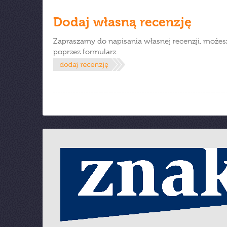
Dodaj własną recenzję
Zapraszamy do napisania własnej recenzji, możes
poprzez formularz.