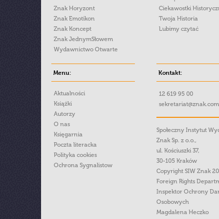
Znak Horyzont
Ciekawostki Historyc
Znak Emotikon
Twoja Historia
Znak Koncept
Lubimy czytać
Znak JednymSłowem
Wydawnictwo Otwarte
Menu:
Kontakt:
Aktualności
12 619 95 00
Książki
sekretariat@znak.com
Autorzy
O nas
Społeczny Instytut W
Księgarnia
Znak Sp. z o.o.,
Poczta literacka
ul. Kościuszki 37,
Polityka cookies
30-105 Kraków
Ochrona Sygnalistow
Copyright SIW Znak 2
Foreign Rights Depart
Inspektor Ochrony Da
Osobowych
Magdalena Heczko