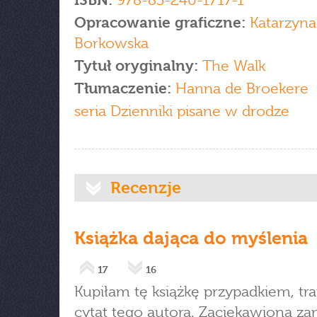
ISBN:
978-83-240-1717-1
Opracowanie graficzne:
Katarzyna
Borkowska
Tytuł oryginalny:
The Walk
Tłumaczenie:
Hanna de Broekere
seria Dzienniki pisane w drodze
Recenzje
Książka dająca do myślenia
17
16
Kupiłam tę książkę przypadkiem, tra
cytat tego autora. Zaciekawiona 