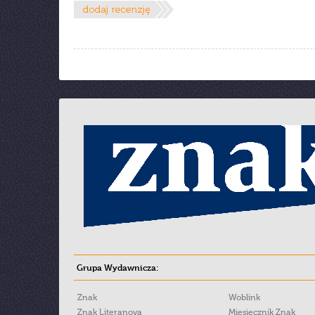
Grupa Wydawnicza:
Znak
Woblink
Znak Literanova
Miesięcznik Znak