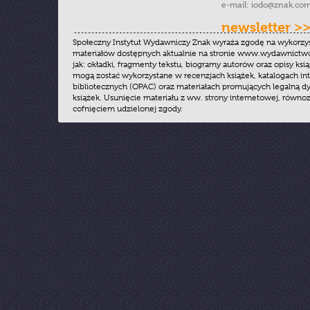
e-mail:
iodo@znak.com
newsletter >
Społeczny Instytut Wydawniczy Znak wyraża zgodę na wykorzy
materiałów dostępnych aktualnie na stronie www.wydawnictwoz
jak: okładki, fragmenty tekstu, biogramy autorów oraz opisy ksią
mogą zostać wykorzystane w recenzjach książek, katalogach i
bibliotecznych (OPAC) oraz materiałach promujących legalną dy
książek. Usunięcie materiału z ww. strony internetowej, równoz
cofnięciem udzielonej zgody.