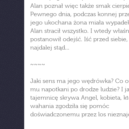
Alan poznał więc także smak cierpi
Pewnego dnia, podczas konnej prze
jego ukochana żona miała wypade
Alan stracił wszystko. I wtedy właśn
postanowił odejść. Iść przed siebie,
najdalej stąd...
~~~~
Jaki sens ma jego wędrówka? Co of
mu napotkani po drodze ludzie? I j
tajemnicę skrywa Angel, kobieta, k
wahania zgodziła się pomóc
doświadczonemu przez los niezn