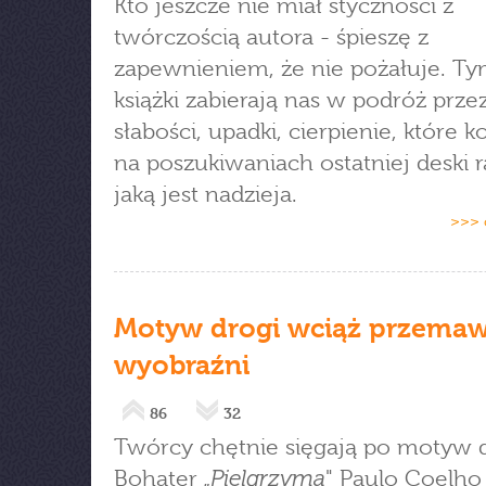
Kto jeszcze nie miał styczności z
twórczością autora - śpieszę z
zapewnieniem, że nie pożałuje. T
książki zabierają nas w podróż prze
słabości, upadki, cierpienie, które k
na poszukiwaniach ostatniej deski 
jaką jest nadzieja.
>>> 
Motyw drogi wciąż przemaw
wyobraźni
86
32
Twórcy chętnie sięgają po motyw d
Pielgrzyma
Bohater „
" Paulo Coelho