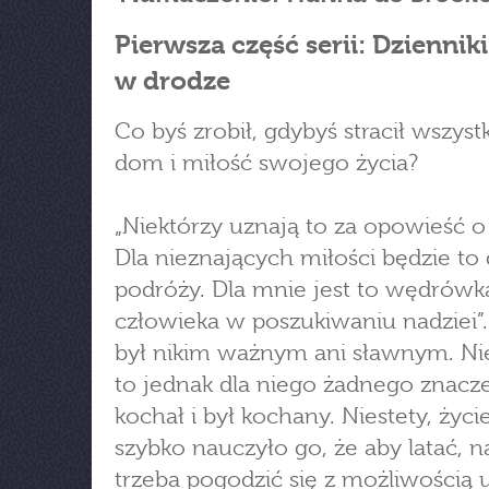
Pierwsza część serii: Dziennik
w drodze
Co byś zrobił, gdybyś stracił wszyst
dom i miłość swojego życia?
„Niektórzy uznają to za opowieść o 
Dla nieznających miłości będzie to 
podróży. Dla mnie jest to wędrówk
człowieka w poszukiwaniu nadziei”.
był nikim ważnym ani sławnym. Ni
to jednak dla niego żadnego znacze
kochał i był kochany. Niestety, życi
szybko nauczyło go, że aby latać, n
trzeba pogodzić się z możliwością 