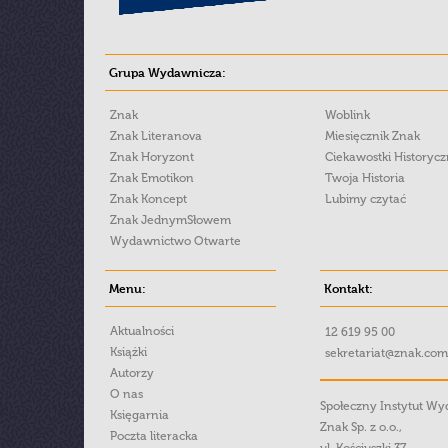
Grupa Wydawnicza:
Znak
Woblink
Znak Literanova
Miesięcznik Znak
Znak Horyzont
Ciekawostki Historyc
Znak Emotikon
Twoja Historia
Znak Koncept
Lubimy czytać
Znak JednymSłowem
Wydawnictwo Otwarte
Menu:
Kontakt:
Aktualności
12 619 95 00
Książki
sekretariat@znak.com
Autorzy
O nas
Społeczny Instytut W
Księgarnia
Znak Sp. z o.o.,
Poczta literacka