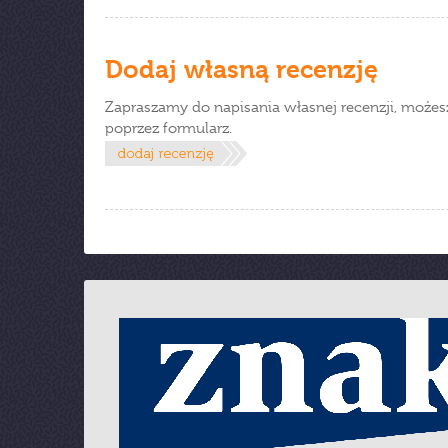
Dodaj własną recenzję
Zapraszamy do napisania własnej recenzji, możes
poprzez formularz.