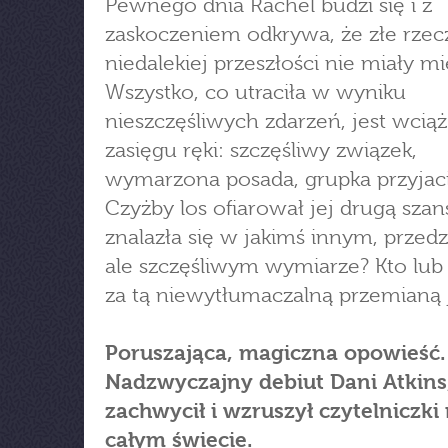
Pewnego dnia Rachel budzi się i z
zaskoczeniem odkrywa, że złe rzecz
niedalekiej przeszłości nie miały mi
Wszystko, co utraciła w wyniku
nieszczęśliwych zdarzeń, jest wcią
zasięgu ręki: szczęśliwy związek,
wymarzona posada, grupka przyjaci
Czyżby los ofiarował jej drugą sza
znalazła się w jakimś innym, prze
ale szczęśliwym wymiarze? Kto lub 
za tą niewytłumaczalną przemianą j
Poruszająca, magiczna opowieść.
Nadzwyczajny debiut Dani Atkins
zachwycił i wzruszył czytelniczki
całym świecie.