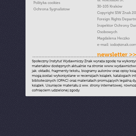
ul. Kościuszki 37,
Polityka cookies
30-105 Kraków
Ochrona Sygnalistow
Copyright SIW Znak 2
Foreign Rights Depart
Inspektor Ochrony Da
Osobowych
Magdalena Heczko
e-mail:
iodo@znak.com
newsletter >
Społeczny Instytut Wydawniczy Znak wyraża zgodę na wykorzy
materiałów dostępnych aktualnie na stronie www.wydawnictwoz
jak: okładki, fragmenty tekstu, biogramy autorów oraz opisy ksią
mogą zostać wykorzystane w recenzjach książek, katalogach i
bibliotecznych (OPAC) oraz materiałach promujących legalną dy
książek. Usunięcie materiału z ww. strony internetowej, równoz
cofnięciem udzielonej zgody.