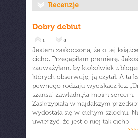
Recenzje
Dobry debiut
1
0
Jestem zaskoczona, że o tej książce
cicho. Przegapiłam premierę. Jakoś
zauważyłam, by ktokolwiek z bloge
których obserwuję, ją czytał. A ta k
pewnego rodzaju wyciskacz łez. „D
szansa" zawładnęła moim sercem.
Zaskrzypiała w najdalszym przedsio
wydostała się w cichym szlochu. 
uwierzyć, że jest o niej tak cicho.
>>> 