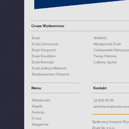
Grupa Wydawnicza:
Znak
Woblink
Znak Literanova
Miesięcznik Znak
Znak Horyzont
Ciekawostki Historyc
Znak Emotikon
Twoja Historia
Znak Koncept
Lubimy czytać
Znak JednymSłowem
Wydawnictwo Otwarte
Menu:
Kontakt:
Aktualności
12 619 95 00
Książki
sekretariat@znak.com
Autorzy
O nas
Społeczny Instytut W
Księgarnia
Znak Sp. z o.o.,