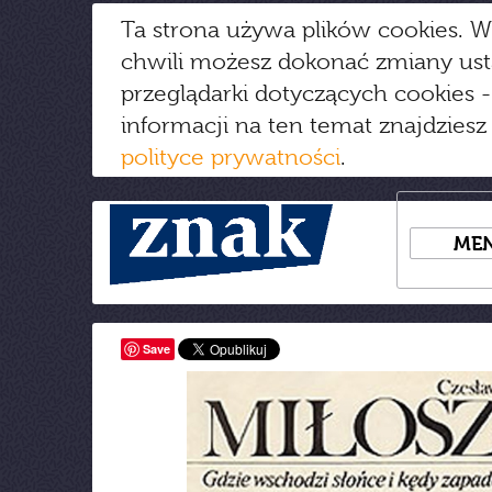
Ta strona używa plików cookies. W
chwili możesz dokonać zmiany us
przeglądarki dotyczących cookies
-
informacji na ten temat znajdziesz
polityce prywatności
.
ME
Save