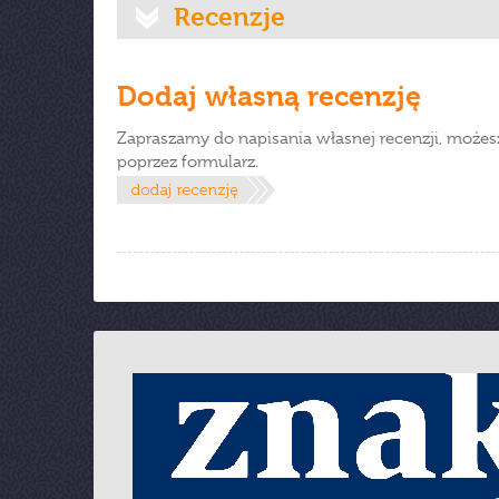
Recenzje
Dodaj własną recenzję
Zapraszamy do napisania własnej recenzji, możes
poprzez formularz.