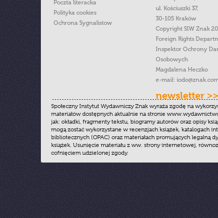
Poczta literacka
ul. Kościuszki 37,
Polityka cookies
30-105 Kraków
Ochrona Sygnalistow
Copyright SIW Znak 2
Foreign Rights Depart
Inspektor Ochrony Da
Osobowych
Magdalena Heczko
e-mail:
iodo@znak.com
newsletter >
Społeczny Instytut Wydawniczy Znak wyraża zgodę na wykorzy
materiałów dostępnych aktualnie na stronie www.wydawnictwoz
jak: okładki, fragmenty tekstu, biogramy autorów oraz opisy ksią
mogą zostać wykorzystane w recenzjach książek, katalogach i
bibliotecznych (OPAC) oraz materiałach promujących legalną dy
książek. Usunięcie materiału z ww. strony internetowej, równoz
cofnięciem udzielonej zgody.