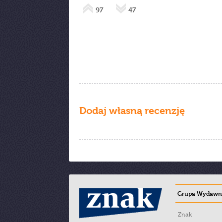
97
47
Dodaj własną recenzję
Grupa Wydawni
Znak