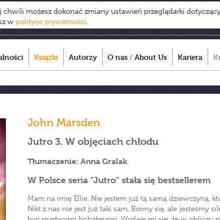
ej chwili możesz dokonać zmiany ustawień przeglądarki dotycząc
esz w
polityce prywatności
.
alności
Książki
Autorzy
O nas
/
About Us
Kariera
K
John Marsden
Jutro 3. W objęciach chłodu
Tłumaczenie: Anna Gralak
W Polsce seria "Jutro" stała się bestsellerem
Mam na imię Ellie. Nie jestem już tą samą dziewczyną, k
Nikt z nas nie jest już taki sam. Boimy się, ale jesteśmy s
być martwymi bohaterami. Wydaje mi się, że w obliczu 