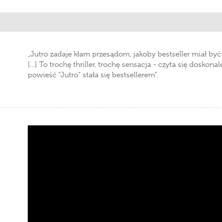
„Jutro zadaje kłam przesądom, jakoby bestseller miał być
,
[...] To trochę thriller, trochę sensacja - czyta się dosko
powieść "Jutro" stała się bestsellerem”.