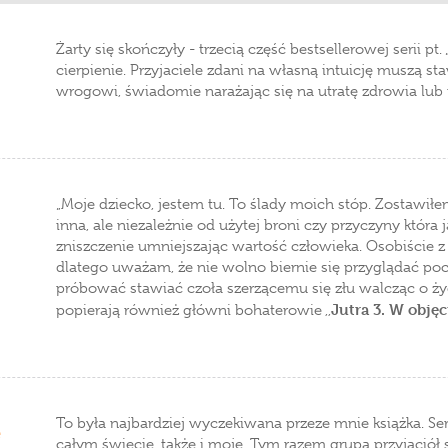
Żarty się skończyły - trzecią część bestsellerowej serii pt
cierpienie. Przyjaciele zdani na własną intuicję muszą s
wrogowi, świadomie narażając się na utratę zdrowia lub n
„Moje dziecko, jestem tu. To ślady moich stóp. Zostawiłem
inna, ale niezależnie od użytej broni czy przyczyny która 
zniszczenie umniejszając wartość człowieka. Osobiście 
dlatego uważam, że nie wolno biernie się przyglądać p
próbować stawiać czoła szerzącemu się złu walcząc o ży
Jutra 3. W obję
popierają również główni bohaterowie ,,
To była najbardziej wyczekiwana przeze mnie książka. Ser
ę
całym świecie, także i moje. Tym razem grupa przyjaciół