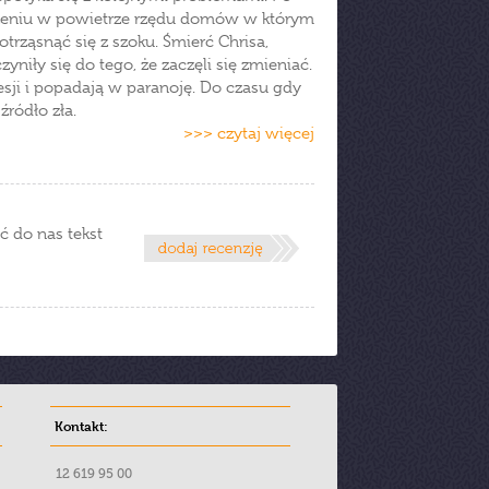
dzeniu w powietrze rzędu domów w którym
rząsnąć się z szoku. Śmierć Chrisa,
yniły się do tego, że zaczęli się zmieniać.
sji i popadają w paranoję. Do czasu gdy
ródło zła.
>>> czytaj więcej
ć do nas tekst
Kontakt:
12 619 95 00