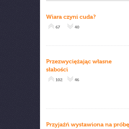
Wiara czyni cuda?
67
40
Przezwyciężając własne
słabości
102
46
Przyjaźń wystawiona na prób