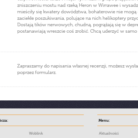
zniszczeniu mostu nad rzeką Heron w Wirrawee i wysa
mieściły się kwatery dowództwa, bohaterowie nie mogą ot
zaciekłe poszukiwania, polujące na nich helikoptery przycz
Dostają tików nerwowych, chudną, pogrążają się w depre
postanawiają wreszcie coś zrobić. Chcą uderzyć w samo ź
Zapraszamy do napisania własnej recenzji, możesz wysła
poprzez formularz.
cza:
Menu:
Woblink
Aktualności