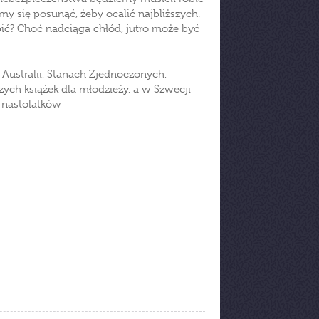
my się posunąć, żeby ocalić najbliższych.
bić? Choć nadciąga chłód, jutro może być
 Australii, Stanach Zjednoczonych,
zych książek dla młodzieży, a w Szwecji
z nastolatków