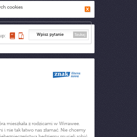
ych cookies
Szukaj
up:
tóra mieszkała z rodzicami w Wirrawee.
ilni i nie tak łatwo nas złamać. Nie chcemy
niebezpieczeństwa będziemy musieli robić