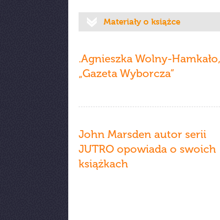
Materiały o książce
.Agnieszka Wolny-Hamkało
„Gazeta Wyborcza”
John Marsden autor serii
JUTRO opowiada o swoich
książkach