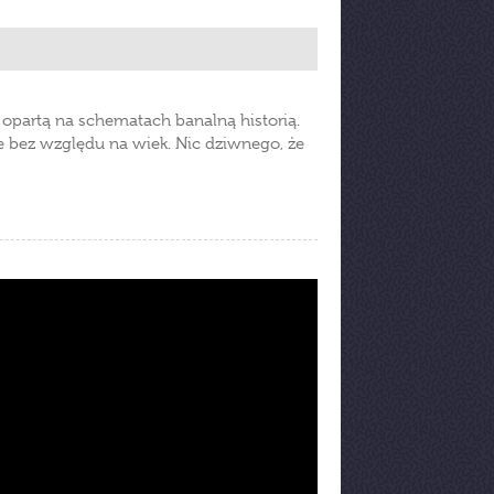
 opartą na schematach banalną historią.
nale bez względu na wiek. Nic dziwnego, że