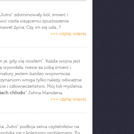
. „Jutro" zdominowały ból, śmierć i
tawić czoła siejącemu spustoszenie
awet życia. Czy im się uda...?
>>> czytaj więcej
 je, gdy cię niosłem''. Każda wojna jest
ją wywołała, niesie za sobą śmierć i
z natury jestem bardzo wojownicza
oczynaniom wroga tylko należy odważnie
cie i człowieczeństwo. Mój tok myślenia
ciach chłodu
'' Johna Marsdena.
>>> czytaj więcej
ia „Jutro" podbija serca czytelników na
 spotyka się z kolejnymi problemami. Po