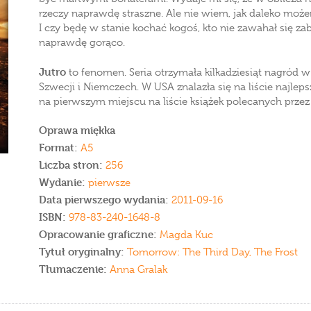
rzeczy naprawdę straszne. Ale nie wiem, jak daleko może
I czy będę w stanie kochać kogoś, kto nie zawahał się za
naprawdę gorąco.
Jutro
to fenomen. Seria otrzymała kilkadziesiąt nagród w
Szwecji i Niemczech. W USA znalazła się na liście najleps
na pierwszym miejscu na liście książek polecanych prze
Oprawa miękka
Format:
A5
Liczba stron:
256
Wydanie:
pierwsze
Data pierwszego wydania:
2011-09-16
ISBN:
978-83-240-1648-8
Opracowanie graficzne:
Magda Kuc
Tytuł oryginalny:
Tomorrow: The Third Day, The Frost
Tłumaczenie:
Anna Gralak