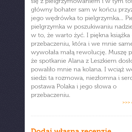
się z pielgrzymowaniem i w tym t
główny bohater sam w końcu przyz
jego wędrówka to pielgrzymka... Pi
pielgrzymka w poszukiwaniu nadziei
w to, że warto żyć. I piękna książka
przebaczeniu, która i we mnie sam
wywołała małą rewolucję. Muszę p
że spotkanie Alana z Leszkiem dos
powaliło mnie na kolana. I wciąż 
siedzi ta rozmowa, niezłomna i se
postawa Polaka i jego słowa o
przebaczeniu.
>>> 
Dodaj własną recenzję