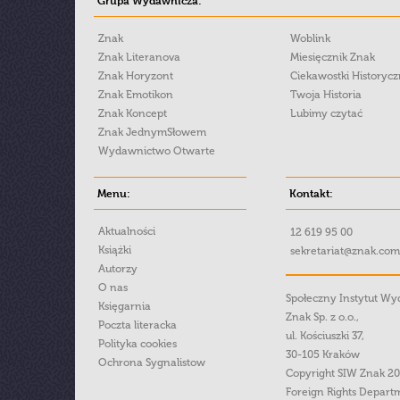
Grupa Wydawnicza:
Znak
Woblink
Znak Literanova
Miesięcznik Znak
Znak Horyzont
Ciekawostki Historyc
Znak Emotikon
Twoja Historia
Znak Koncept
Lubimy czytać
Znak JednymSłowem
Wydawnictwo Otwarte
Menu:
Kontakt:
Aktualności
12 619 95 00
Książki
sekretariat@znak.com
Autorzy
O nas
Społeczny Instytut W
Księgarnia
Znak Sp. z o.o.,
Poczta literacka
ul. Kościuszki 37,
Polityka cookies
30-105 Kraków
Ochrona Sygnalistow
Copyright SIW Znak 2
Foreign Rights Depart