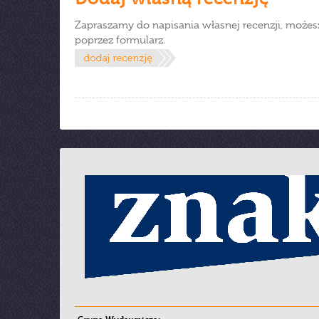
Zapraszamy do napisania własnej recenzji, możes
poprzez formularz.