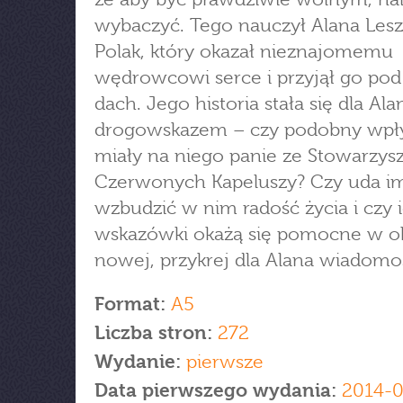
wybaczyć. Tego nauczył Alana Lesz
Polak, który okazał nieznajomemu
wędrowcowi serce i przyjął go pod
dach. Jego historia stała się dla Ala
drogowskazem – czy podobny wpł
miały na niego panie ze Stowarzys
Czerwonych Kapeluszy? Czy uda im
wzbudzić w nim radość życia i czy 
wskazówki okażą się pomocne w ob
nowej, przykrej dla Alana wiadomo
Format:
A5
Liczba stron:
272
Wydanie:
pierwsze
Data pierwszego wydania:
2014-