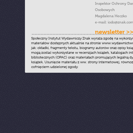
Inspektor Ochrony Da
Osobowych
Magdalena Heczko
e-mail:
iodo@znak.com
newsletter >
Społeczny Instytut Wydawniczy Znak wyraża zgodę na wykorzy
materiałów dostępnych aktualnie na stronie www.wydawnictwoz
jak: okładki, fragmenty tekstu, biogramy autorów oraz opisy ksią
mogą zostać wykorzystane w recenzjach książek, katalogach i
bibliotecznych (OPAC) oraz materiałach promujących legalną dy
książek. Usunięcie materiału z ww. strony internetowej, równoz
cofnięciem udzielonej zgody.