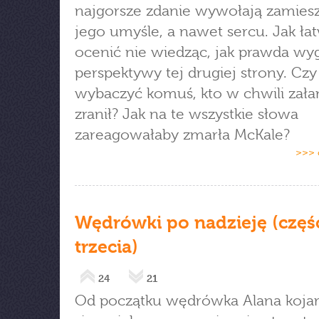
najgorsze zdanie wywołają zamies
jego umyśle, a nawet sercu. Jak łat
ocenić nie wiedząc, jak prawda wyg
perspektywy tej drugiej strony. Cz
wybaczyć komuś, kto w chwili zał
zranił? Jak na te wszystkie słowa
zareagowałaby zmarła McKale?
>>> 
Wędrówki po nadzieję (częś
trzecia)
24
21
Od początku wędrówka Alana kojar