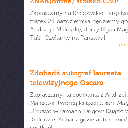
ZNAK(omite) stoisko C30!
Zapraszamy na Krakowskie Targi Ksi
piątek 24 października będziemy go
Andrzeja Maleszkę, Jerzy Illga i Ma
Tulli. Czekamy na Państwa!
>>> 
Zdobądź autograf laureata
telewizyjnego Oscara
Zapraszamy na spotkania z Andrze
Mag
Maleszką, twórcą książek z serii
Drzewo
w ramach Targów Książki 
Krakowie. Zobacz gdzie autora mo
spotkać!