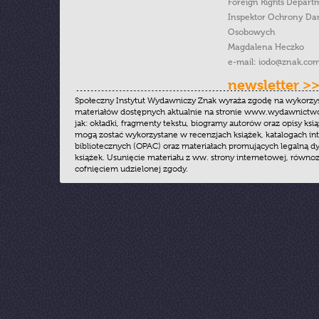
Foreign Rights Depart
Inspektor Ochrony Da
Osobowych
Magdalena Heczko
e-mail:
iodo@znak.com
newsletter >
Społeczny Instytut Wydawniczy Znak wyraża zgodę na wykorzy
materiałów dostępnych aktualnie na stronie www.wydawnictwoz
jak: okładki, fragmenty tekstu, biogramy autorów oraz opisy ksią
mogą zostać wykorzystane w recenzjach książek, katalogach i
bibliotecznych (OPAC) oraz materiałach promujących legalną dy
książek. Usunięcie materiału z ww. strony internetowej, równoz
cofnięciem udzielonej zgody.