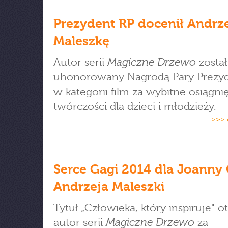
Prezydent RP docenił Andrz
Maleszkę
Magiczne Drzewo
Autor serii
został
uhonorowany Nagrodą Pary Prezyd
w kategorii film za wybitne osiągni
twórczości dla dzieci i młodzieży.
>>> 
Serce Gagi 2014 dla Joanny 
Andrzeja Maleszki
Tytuł „Człowieka, który inspiruje" o
Magiczne Drzewo
autor serii
za