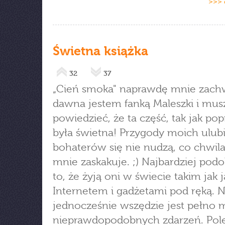
>>> 
Świetna książka
32
37
„Cień smoka" naprawdę mnie zachw
dawna jestem fanką Maleszki i mus
powiedzieć, że ta część, tak jak po
była świetna! Przygody moich ulub
bohaterów się nie nudzą, co chwila
mnie zaskakuje. ;) Najbardziej podo
to, że żyją oni w świecie takim jak j
Internetem i gadżetami pod ręką. N
jednocześnie wszędzie jest pełno m
nieprawdopodobnych zdarzeń. Pol