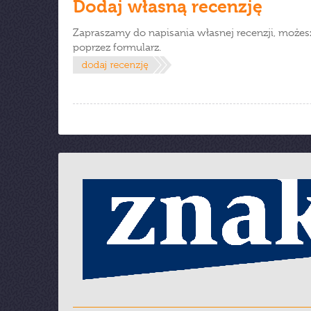
Dodaj własną recenzję
Zapraszamy do napisania własnej recenzji, możes
poprzez formularz.