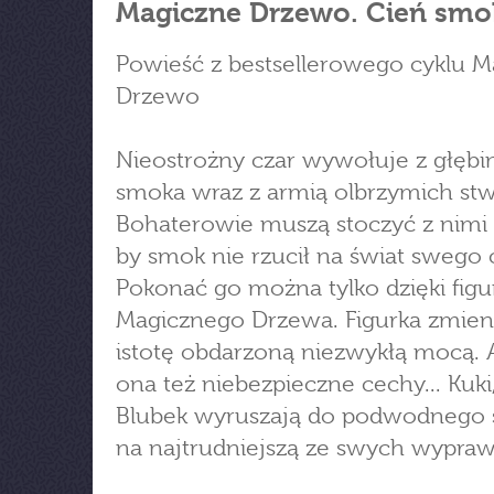
Magiczne Drzewo. Cień smo
Powieść z bestsellerowego cyklu M
Drzewo
Nieostrożny czar wywołuje z głęb
smoka wraz z armią olbrzymich st
Bohaterowie muszą stoczyć z nimi 
by smok nie rzucił na świat swego c
Pokonać go można tylko dzięki figu
Magicznego Drzewa. Figurka zmieni
istotę obdarzoną niezwykłą mocą. 
ona też niebezpieczne cechy... Kuki,
Blubek wyruszają do podwodnego 
na najtrudniejszą ze swych wypraw