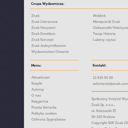
Grupa Wydawnicza:
Znak
Woblink
Znak Literanova
Miesięcznik Znak
Znak Horyzont
Ciekawostki Historyc
Znak Emotikon
Twoja Historia
Znak Koncept
Lubimy czytać
Znak JednymSłowem
Wydawnictwo Otwarte
Menu:
Kontakt:
Aktualności
12 619 95 00
Książki
sekretariat@znak.com
Autorzy
O nas
Społeczny Instytut W
Księgarnia
Znak Sp. z o.o.,
Poczta literacka
ul. Kościuszki 37,
Polityka cookies
30-105 Kraków
Ochrona Sygnalistow
Copyright SIW Znak 2