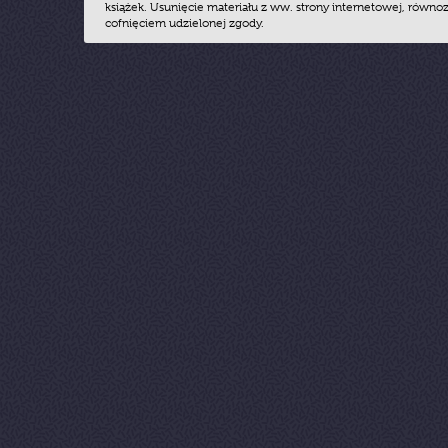
książek. Usunięcie materiału z ww. strony internetowej, równoz
cofnięciem udzielonej zgody.