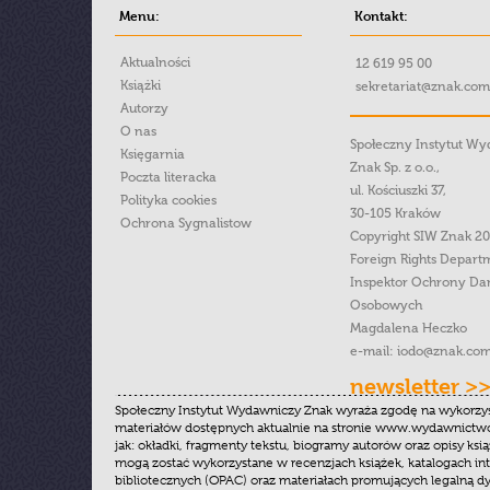
Menu:
Kontakt:
Aktualności
12 619 95 00
Książki
sekretariat@znak.com
Autorzy
O nas
Społeczny Instytut W
Księgarnia
Znak Sp. z o.o.,
Poczta literacka
ul. Kościuszki 37,
Polityka cookies
30-105 Kraków
Ochrona Sygnalistow
Copyright SIW Znak 2
Foreign Rights Depart
Inspektor Ochrony Da
Osobowych
Magdalena Heczko
e-mail:
iodo@znak.com
newsletter >
Społeczny Instytut Wydawniczy Znak wyraża zgodę na wykorzy
materiałów dostępnych aktualnie na stronie www.wydawnictwoz
jak: okładki, fragmenty tekstu, biogramy autorów oraz opisy ksią
mogą zostać wykorzystane w recenzjach książek, katalogach i
bibliotecznych (OPAC) oraz materiałach promujących legalną dy