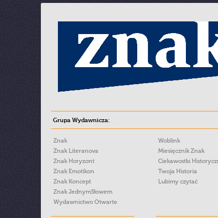
Grupa Wydawnicza:
Znak
Woblink
Znak Literanova
Miesięcznik Znak
Znak Horyzont
Ciekawostki Historyc
Znak Emotikon
Twoja Historia
Znak Koncept
Lubimy czytać
Znak JednymSłowem
Wydawnictwo Otwarte