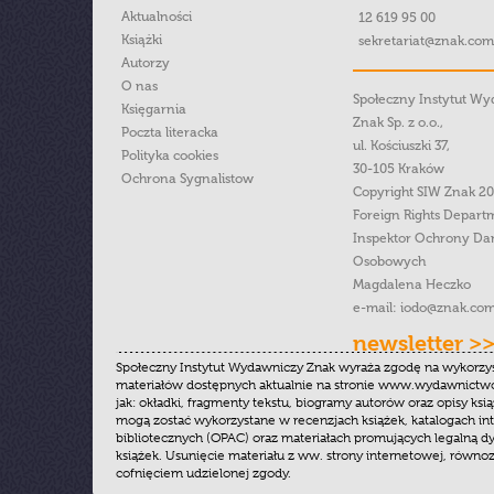
Aktualności
12 619 95 00
Książki
sekretariat@znak.com
Autorzy
O nas
Społeczny Instytut W
Księgarnia
Znak Sp. z o.o.,
Poczta literacka
ul. Kościuszki 37,
Polityka cookies
30-105 Kraków
Ochrona Sygnalistow
Copyright SIW Znak 2
Foreign Rights Depart
Inspektor Ochrony Da
Osobowych
Magdalena Heczko
e-mail:
iodo@znak.com
newsletter >
Społeczny Instytut Wydawniczy Znak wyraża zgodę na wykorzy
materiałów dostępnych aktualnie na stronie www.wydawnictwoz
jak: okładki, fragmenty tekstu, biogramy autorów oraz opisy ksią
mogą zostać wykorzystane w recenzjach książek, katalogach i
bibliotecznych (OPAC) oraz materiałach promujących legalną dy
książek. Usunięcie materiału z ww. strony internetowej, równoz
cofnięciem udzielonej zgody.