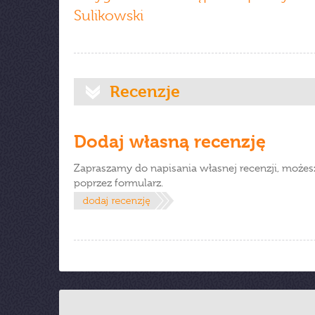
Sulikowski
Recenzje
Dodaj własną recenzję
Zapraszamy do napisania własnej recenzji, możes
poprzez formularz.