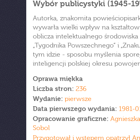
Wybór publicystyki (1945-19
Autorka, znakomita powieściopisark
wywarła wielki wpływ na kształtow
oblicza intelektualnego środowiska
„Tygodnika Powszechnego” i „Znaku”
tym idzie - sposobu myślenia spore
inteligencji polskiej okresu powoj
Oprawa miękka
Liczba stron:
236
Wydanie:
pierwsze
Data pierwszego wydania:
1981-0
Opracowanie graficzne:
Agnieszka
Sobol
Przygotował i wstępem opatrzył An