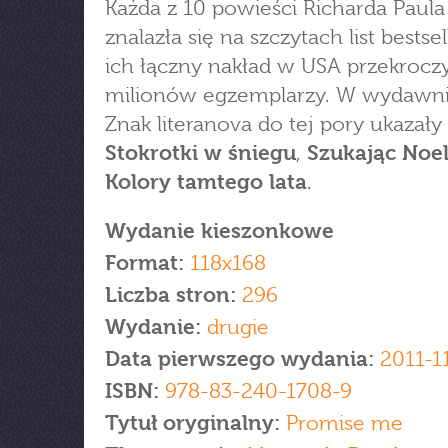
Każda z 10 powieści Richarda Paula
znalazła się na szczytach list bestse
ich łączny nakład w USA przekroczy
milionów egzemplarzy. W wydawni
Znak literanova do tej pory ukazały 
Stokrotki w śniegu
,
Szukając Noe
Kolory tamtego lata
.
Wydanie kieszonkowe
Format:
118x168
Liczba stron:
296
Wydanie:
drugie
Data pierwszego wydania:
2011-1
ISBN:
978-83-240-1708-9
Tytuł oryginalny:
Promise me