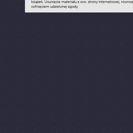
książek. Usunięcie materiału z ww. strony internetowej, równoz
cofnięciem udzielonej zgody.