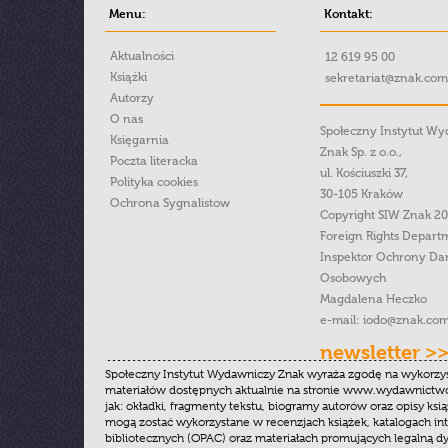
Menu:
Kontakt:
Aktualności
12 619 95 00
Książki
sekretariat@znak.com
Autorzy
O nas
Społeczny Instytut W
Księgarnia
Znak Sp. z o.o.,
Poczta literacka
ul. Kościuszki 37,
Polityka cookies
30-105 Kraków
Ochrona Sygnalistow
Copyright SIW Znak 2
Foreign Rights Depart
Inspektor Ochrony Da
Osobowych
Magdalena Heczko
e-mail:
iodo@znak.com
newsletter >
Społeczny Instytut Wydawniczy Znak wyraża zgodę na wykorzy
materiałów dostępnych aktualnie na stronie www.wydawnictwoz
jak: okładki, fragmenty tekstu, biogramy autorów oraz opisy ksią
mogą zostać wykorzystane w recenzjach książek, katalogach i
bibliotecznych (OPAC) oraz materiałach promujących legalną dy