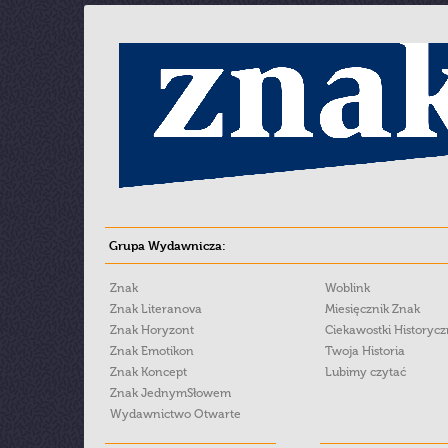
Grupa Wydawnicza:
Znak
Woblink
Znak Literanova
Miesięcznik Znak
Znak Horyzont
Ciekawostki Historyc
Znak Emotikon
Twoja Historia
Znak Koncept
Lubimy czytać
Znak JednymSłowem
Wydawnictwo Otwarte