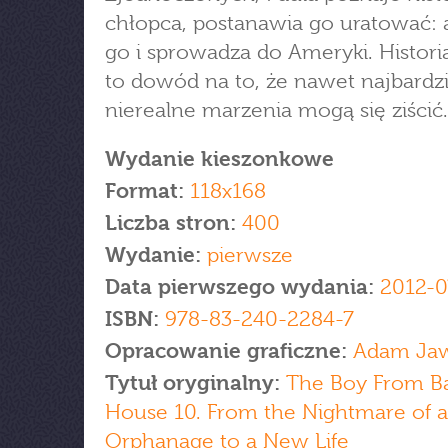
chłopca, postanawia go uratować: 
go i sprowadza do Ameryki. Histori
to dowód na to, że nawet najbardzi
nierealne marzenia mogą się ziścić.
Wydanie kieszonkowe
Format:
118x168
Liczba stron:
400
Wydanie:
pierwsze
Data pierwszego wydania:
2012-0
ISBN:
978-83-240-2284-7
Opracowanie graficzne:
Adam Jaw
Tytuł oryginalny:
The Boy From B
House 10. From the Nightmare of a
Orphanage to a New Life