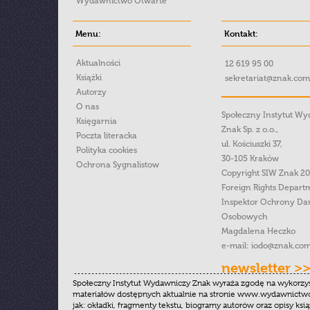
Wydawnictwo Otwarte
Menu:
Kontakt:
Aktualności
12 619 95 00
Książki
sekretariat@znak.com
Autorzy
O nas
Społeczny Instytut W
Księgarnia
Znak Sp. z o.o.,
Poczta literacka
ul. Kościuszki 37,
Polityka cookies
30-105 Kraków
Ochrona Sygnalistow
Copyright SIW Znak 2
Foreign Rights Depart
Inspektor Ochrony Da
Osobowych
Magdalena Heczko
e-mail:
iodo@znak.com
newsletter >
Społeczny Instytut Wydawniczy Znak wyraża zgodę na wykorzy
materiałów dostępnych aktualnie na stronie www.wydawnictwoz
jak: okładki, fragmenty tekstu, biogramy autorów oraz opisy ksią