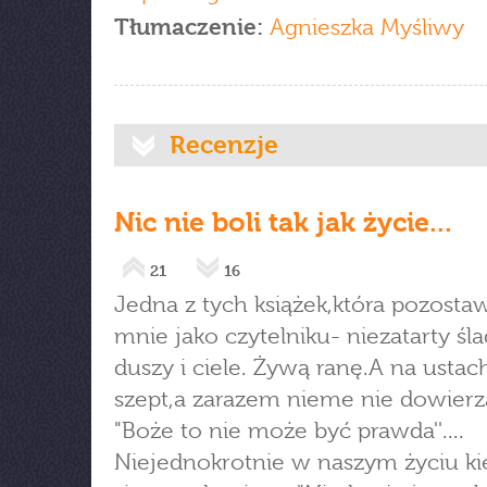
Tłumaczenie:
Agnieszka Myśliwy
Recenzje
Nic nie boli tak jak życie...
21
16
Jedna z tych książek,która pozosta
mnie jako czytelniku- niezatarty śla
duszy i ciele. Żywą ranę.A na ustac
szept,a zarazem nieme nie dowierz
"Boże to nie może być prawda''....
Niejednokrotnie w naszym życiu k