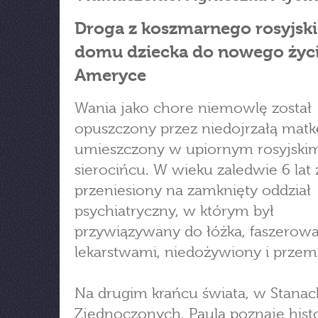
Droga z koszmarnego rosyjsk
domu dziecka do nowego życ
Ameryce
Wania jako chore niemowlę został
opuszczony przez niedojrzałą matkę
umieszczony w upiornym rosyjski
sierocińcu. W wieku zaledwie 6 lat 
przeniesiony na zamknięty oddział
psychiatryczny, w którym był
przywiązywany do łóżka, faszerow
lekarstwami, niedożywiony i przema
Na drugim krańcu świata, w Stanac
Zjednoczonych, Paula poznaje hist