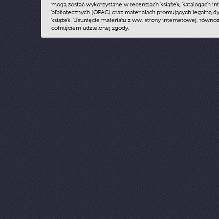
mogą zostać wykorzystane w recenzjach książek, katalogach i
bibliotecznych (OPAC) oraz materiałach promujących legalną dy
książek. Usunięcie materiału z ww. strony internetowej, równoz
cofnięciem udzielonej zgody.