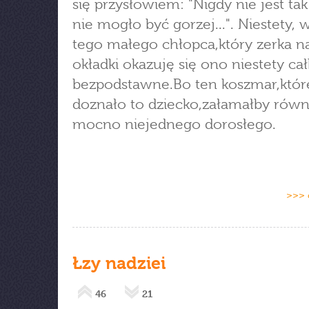
się przysłowiem: "Nigdy nie jest tak
nie mogło być gorzej...". Niestety, 
tego małego chłopca,który zerka na
okładki okazuję się ono niestety ca
bezpodstawne.Bo ten koszmar,któ
doznało to dziecko,załamałby równ
mocno niejednego dorosłego.
>>> 
Łzy nadziei
46
21