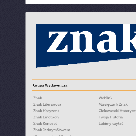
Grupa Wydawnicza:
Znak
Woblink
Znak Literanova
Miesięcznik Znak
Znak Horyzont
Ciekawostki Historyc
Znak Emotikon
Twoja Historia
Znak Koncept
Lubimy czytać
Znak JednymSłowem