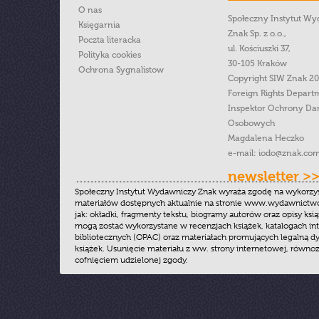
O nas
Społeczny Instytut W
Księgarnia
Znak Sp. z o.o.,
Poczta literacka
ul. Kościuszki 37,
Polityka cookies
30-105 Kraków
Ochrona Sygnalistow
Copyright SIW Znak 2
Foreign Rights Depart
Inspektor Ochrony Da
Osobowych
Magdalena Heczko
e-mail:
iodo@znak.com
newsletter >
Społeczny Instytut Wydawniczy Znak wyraża zgodę na wykorzy
materiałów dostępnych aktualnie na stronie www.wydawnictwoz
jak: okładki, fragmenty tekstu, biogramy autorów oraz opisy ksią
mogą zostać wykorzystane w recenzjach książek, katalogach i
bibliotecznych (OPAC) oraz materiałach promujących legalną dy
książek. Usunięcie materiału z ww. strony internetowej, równoz
cofnięciem udzielonej zgody.