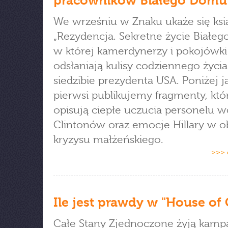
pracowników Białego Domu
We wrześniu w Znaku ukaże się ksi
„Rezydencja. Sekretne życie Białe
w której kamerdynerzy i pokojówki
odsłaniają kulisy codziennego życi
siedzibie prezydenta USA. Poniżej j
pierwsi publikujemy fragmenty, któ
opisują ciepłe uczucia personelu 
Clintonów oraz emocje Hillary w o
kryzysu małżeńskiego.
>>> 
Ile jest prawdy w "House of 
Całe Stany Zjednoczone żyją kamp