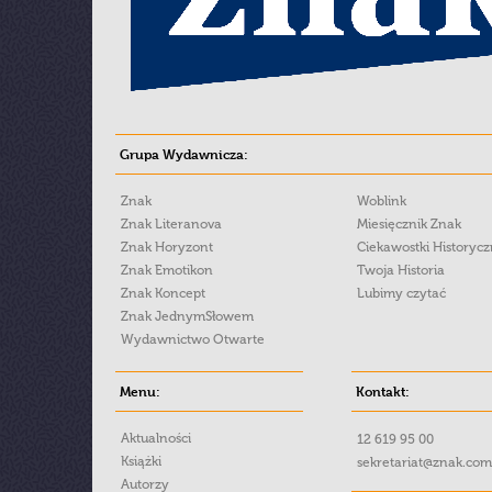
Grupa Wydawnicza:
Znak
Woblink
Znak Literanova
Miesięcznik Znak
Znak Horyzont
Ciekawostki Historyc
Znak Emotikon
Twoja Historia
Znak Koncept
Lubimy czytać
Znak JednymSłowem
Wydawnictwo Otwarte
Menu:
Kontakt:
Aktualności
12 619 95 00
Książki
sekretariat@znak.com
Autorzy