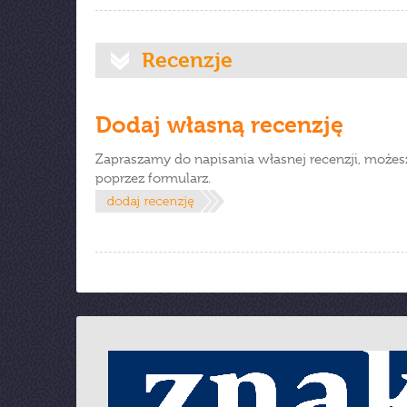
Recenzje
Dodaj własną recenzję
Zapraszamy do napisania własnej recenzji, możes
poprzez formularz.