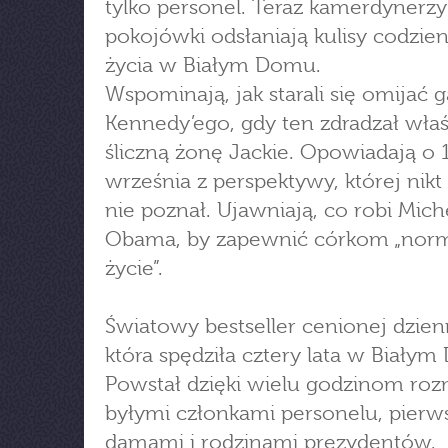
tylko personel. Teraz kamerdynerzy
pokojówki odsłaniają kulisy codzi
życia w Białym Domu.
Wspominają, jak starali się omijać 
Kennedy’ego, gdy ten zdradzał wła
śliczną żonę Jackie. Opowiadają o 
września z perspektywy, której nikt
nie poznał. Ujawniają, co robi Mich
Obama, by zapewnić córkom „nor
życie”.
Światowy bestseller cenionej dzienn
która spędziła cztery lata w Biały
Powstał dzięki wielu godzinom ro
byłymi członkami personelu, pierw
damami i rodzinami prezydentów.