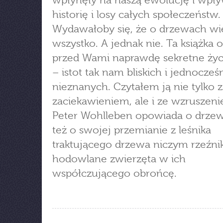
wpłynęły na naszą ewolucję i wpły
historię i losy całych społeczeństw.
Wydawałoby się, że o drzewach w
wszystko. A jednak nie. Ta książka 
przed Wami naprawdę sekretne życ
– istot tak nam bliskich i jednocześ
nieznanych. Czytałem ją nie tylko z
zaciekawieniem, ale i ze wzruszen
Peter Wohlleben opowiada o drzew
też o swojej przemianie z leśnika
traktującego drzewa niczym rzeźni
hodowlane zwierzęta w ich
współczującego obrońcę.