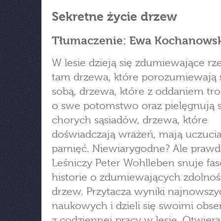
Sekretne życie drzew
Tłumaczenie: Ewa Kochanows
W lesie dzieją się zdumiewające rze
tam drzewa, które porozumiewają s
sobą, drzewa, które z oddaniem tro
o swe potomstwo oraz pielęgnują s
chorych sąsiadów, drzewa, które
doświadczają wrażeń, mają uczucia
pamięć. Niewiarygodne? Ale prawd
Leśniczy Peter Wohlleben snuje fa
historie o zdumiewających zdolnoś
drzew. Przytacza wyniki najnowsz
naukowych i dzieli się swoimi obs
z codziennej pracy w lesie. Otwier