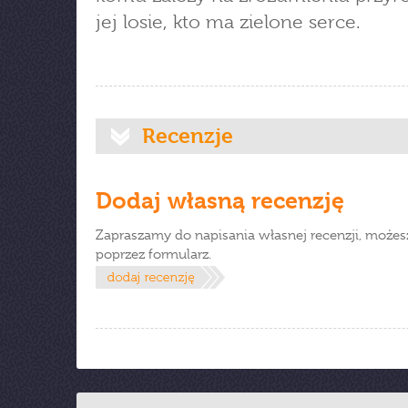
jej losie, kto ma zielone serce.
Recenzje
Dodaj własną recenzję
Zapraszamy do napisania własnej recenzji, możes
poprzez formularz.