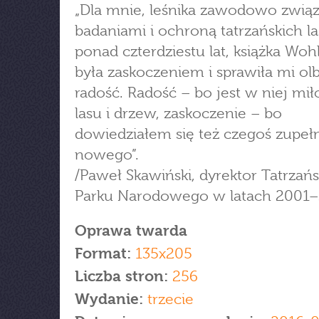
„Dla mnie, leśnika zawodowo zwią
badaniami i ochroną tatrzańskich l
ponad czterdziestu lat, książka Woh
była zaskoczeniem i sprawiła mi ol
radość. Radość – bo jest w niej mił
lasu i drzew, zaskoczenie – bo
dowiedziałem się też czegoś zupeł
nowego”.
/Paweł Skawiński, dyrektor Tatrzań
Parku Narodowego w latach 2001–
Oprawa twarda
Format:
135x205
Liczba stron:
256
Wydanie:
trzecie