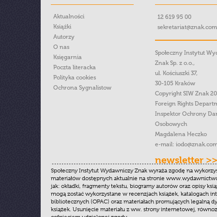
Aktualności
12 619 95 00
Książki
sekretariat@znak.com
Autorzy
O nas
Społeczny Instytut W
Księgarnia
Znak Sp. z o.o.,
Poczta literacka
ul. Kościuszki 37,
Polityka cookies
30-105 Kraków
Ochrona Sygnalistow
Copyright SIW Znak 2
Foreign Rights Depart
Inspektor Ochrony Da
Osobowych
Magdalena Heczko
e-mail:
iodo@znak.com
newsletter >
Społeczny Instytut Wydawniczy Znak wyraża zgodę na wykorzy
materiałów dostępnych aktualnie na stronie www.wydawnictwoz
jak: okładki, fragmenty tekstu, biogramy autorów oraz opisy ksią
mogą zostać wykorzystane w recenzjach książek, katalogach i
bibliotecznych (OPAC) oraz materiałach promujących legalną dy
książek. Usunięcie materiału z ww. strony internetowej, równoz