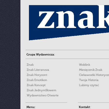
Grupa Wydawnicza:
Znak
Woblink
Znak Literanova
Miesięcznik Znak
Znak Horyzont
Ciekawostki Historyc
Znak Emotikon
Twoja Historia
Znak Koncept
Lubimy czytać
Znak JednymSłowem
Wydawnictwo Otwarte
Menu:
Kontakt: