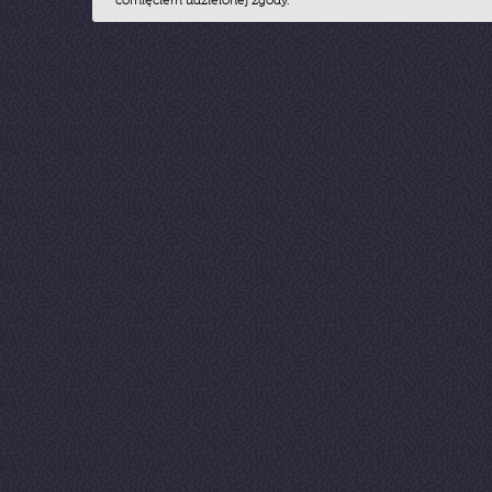
cofnięciem udzielonej zgody.