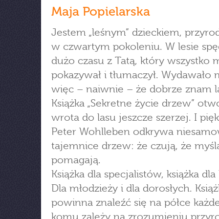
Maja Popielarska
Jestem „leśnym” dzieckiem, przyro
w czwartym pokoleniu. W lesie spę
dużo czasu z Tatą, który wszystko 
pokazywał i tłumaczył. Wydawało m
więc – naiwnie – że dobrze znam l
Książka „Sekretne życie drzew” otw
wrota do lasu jeszcze szerzej. I pięk
Peter Wohlleben odkrywa niesamo
tajemnice drzew: że czują, że myślą
pomagają.
Książka dla specjalistów, książka dla
Dla młodzieży i dla dorosłych. Książ
powinna znaleźć się na półce każd
komu zależy na zrozumieniu przyro