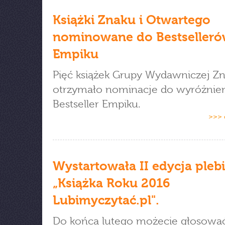
Książki Znaku i Otwartego
nominowane do Bestseller
Empiku
Pięć książek Grupy Wydawniczej Z
otrzymało nominacje do wyróżnie
Bestseller Empiku.
>>> 
Wystartowała II edycja pleb
„Książka Roku 2016
Lubimyczytać.pl".
Do końca lutego możecie głosowa