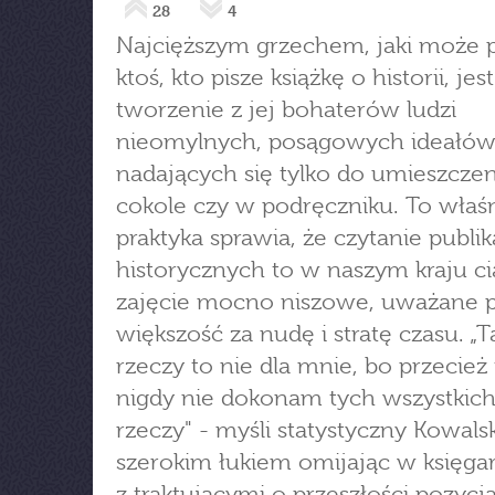
28
4
Najcięższym grzechem, jaki może 
ktoś, kto pisze książkę o historii, jest
tworzenie z jej bohaterów ludzi
nieomylnych, posągowych ideałów
nadających się tylko do umieszczen
cokole czy w podręczniku. To właśn
praktyka sprawia, że czytanie publik
historycznych to w naszym kraju ci
zajęcie mocno niszowe, uważane 
większość za nudę i stratę czasu. „T
rzeczy to nie dla mnie, bo przecież 
nigdy nie dokonam tych wszystkich
rzeczy" - myśli statystyczny Kowalsk
szerokim łukiem omijając w księgar
z traktującymi o przeszłości pozycj