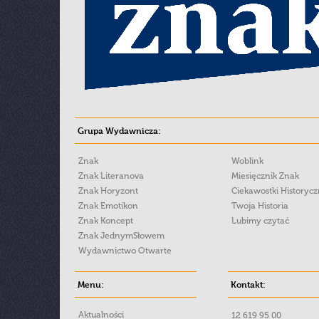
Grupa Wydawnicza:
Znak
Woblink
Znak Literanova
Miesięcznik Znak
Znak Horyzont
Ciekawostki Historyc
Znak Emotikon
Twoja Historia
Znak Koncept
Lubimy czytać
Znak JednymSłowem
Wydawnictwo Otwarte
Menu:
Kontakt:
Aktualności
12 619 95 00