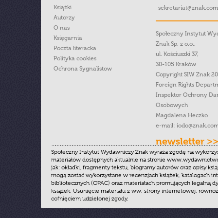
Książki
sekretariat@znak.com
Autorzy
O nas
Społeczny Instytut W
Księgarnia
Znak Sp. z o.o.,
Poczta literacka
ul. Kościuszki 37,
Polityka cookies
30-105 Kraków
Ochrona Sygnalistow
Copyright SIW Znak 2
Foreign Rights Depart
Inspektor Ochrony Da
Osobowych
Magdalena Heczko
e-mail:
iodo@znak.com
newsletter >
Społeczny Instytut Wydawniczy Znak wyraża zgodę na wykorzy
materiałów dostępnych aktualnie na stronie www.wydawnictwoz
jak: okładki, fragmenty tekstu, biogramy autorów oraz opisy ksią
mogą zostać wykorzystane w recenzjach książek, katalogach i
bibliotecznych (OPAC) oraz materiałach promujących legalną dy
książek. Usunięcie materiału z ww. strony internetowej, równoz
cofnięciem udzielonej zgody.