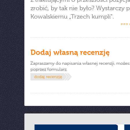
zrobić, by tak nie było? Wystarczy 
Kowalskiemu „Trzech kumpli".
>>> 
Dodaj własną recenzję
Zapraszamy do napisania własnej recenzji, możes
poprzez formularz.