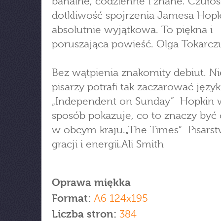
banalne, codzienne i znane. Czułoś
dotkliwość spojrzenia Jamesa Hopk
absolutnie wyjątkowa. To piękna i
poruszająca powieść. Olga Tokarcz
Bez wątpienia znakomity debiut. N
pisarzy potrafi tak zaczarować język
„Independent on Sunday” Hopkin 
sposób pokazuje, co to znaczy by
w obcym kraju.„The Times” Pisars
gracji i energii.Ali Smith
Oprawa miękka
Format:
A6 124x195
Liczba stron:
384