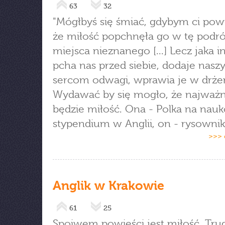
63
32
"Mógłbyś się śmiać, gdybym ci powi
że miłość popchnęła go w tę podr
miejsca nieznanego [...] Lecz jaka in
pcha nas przed siebie, dodaje nas
sercom odwagi, wprawia je w drże
Wydawać by się mogło, że najważni
będzie miłość. Ona - Polka na na
stypendium w Anglii, on - rysownik 
>>> 
Anglik w Krakowie
61
25
Spoiwem powieści jest miłość. Tru