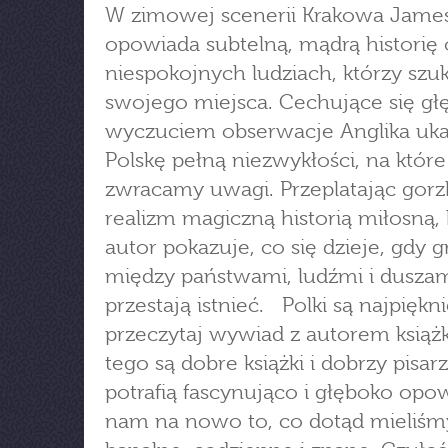
W zimowej scenerii Krakowa Jame
opowiada subtelną, mądrą historię 
niespokojnych ludziach, którzy szu
swojego miejsca. Cechujące się g
wyczuciem obserwacje Anglika uka
Polskę pełną niezwykłości, na które
zwracamy uwagi. Przeplatając gorz
realizm magiczną historią miłosną, 
autor pokazuje, co się dzieje, gdy g
między państwami, ludźmi i duszam
przestają istnieć. Polki są najpiękni
przeczytaj wywiad z autorem książ
tego są dobre książki i dobrzy pisarz
potrafią fascynująco i głęboko opo
nam na nowo to, co dotąd mieliśm