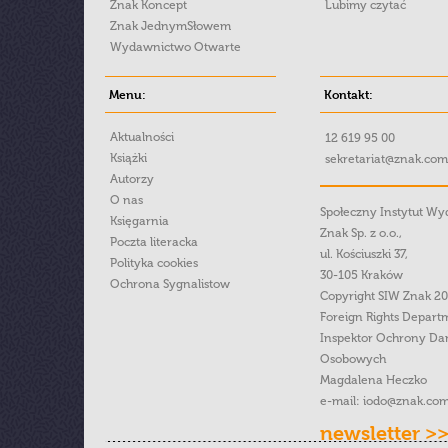
Znak Koncept
Lubimy czytać
Znak JednymSłowem
Wydawnictwo Otwarte
Menu:
Kontakt:
Aktualności
12 619 95 00
Książki
sekretariat@znak.com
Autorzy
O nas
Społeczny Instytut W
Księgarnia
Znak Sp. z o.o.,
Poczta literacka
ul. Kościuszki 37,
Polityka cookies
30-105 Kraków
Ochrona Sygnalistow
Copyright SIW Znak 2
Foreign Rights Depart
Inspektor Ochrony Da
Osobowych
Magdalena Heczko
e-mail:
iodo@znak.com
newsletter >