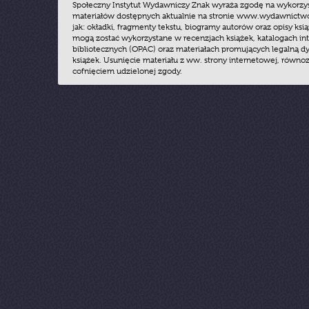
Społeczny Instytut Wydawniczy Znak wyraża zgodę na wykorzy
materiałów dostępnych aktualnie na stronie www.wydawnictwoz
jak: okładki, fragmenty tekstu, biogramy autorów oraz opisy ksią
mogą zostać wykorzystane w recenzjach książek, katalogach i
bibliotecznych (OPAC) oraz materiałach promujących legalną dy
książek. Usunięcie materiału z ww. strony internetowej, równoz
cofnięciem udzielonej zgody.