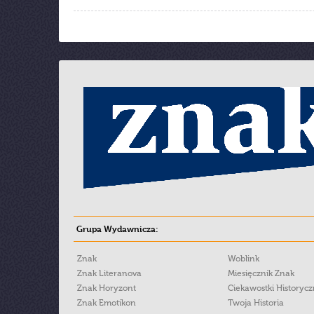
Grupa Wydawnicza:
Znak
Woblink
Znak Literanova
Miesięcznik Znak
Znak Horyzont
Ciekawostki Historyc
Znak Emotikon
Twoja Historia