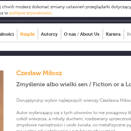
ej chwili możesz dokonać zmiany ustawień przeglądarki dotycząc
esz w
polityce prywatności
.
alności
Książki
Autorzy
O nas
/
About Us
Kariera
K
Czesław Miłosz
Zmyślenie albo wielki sen / Fiction or a
Dwujęzyczny wybór najlepszych wierszy Czesława Miłos
Autor wyłaniający się z tych utworów to nie posągowy k
cokół wieszcza, a młody duchem, rozdzierany sprzecznośc
zmysłowe namiętności i uroki świata, co metafizyczne py