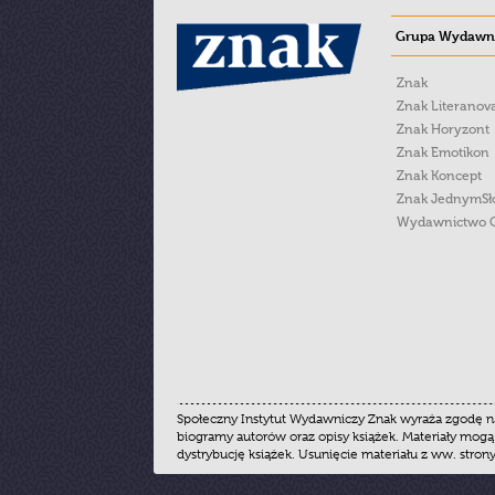
Grupa Wydawni
Znak
Znak Literanov
Znak Horyzont
Znak Emotikon
Znak Koncept
Znak JednymS
Wydawnictwo 
Społeczny Instytut Wydawniczy Znak wyraża zgodę na
biogramy autorów oraz opisy książek. Materiały mogą
dystrybucję książek. Usunięcie materiału z ww. stron