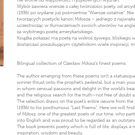
nie wolne od wątpliwości i ryzykownych wyznań.
Wybór zawiera wiersze z całej twórczości poety, od arcy
(1936) po wydane już pośmiertnie "Wiersze ostatnie". Nie
tworzących poetycki kanon Miłosza – jednego z najwięk
uczestnicząc w tłumaczeniach swoich utworów na angiel
za wybitnego poetę amerykańskiego.
Książka pokazać ma poetę na wskroś żywego, bliskiego 
dostarczać poszukującym czytelnikom wiele inspiracji, mą
Bilingual collection of Czesław Miłosz’s finest poems
The author emerging from these poems isn’t a statuesque
winner thrust onto the prophet’s pedestal, but a man youn
in whom sensual passions and delight in the world’s bea
and the religious search for the truth—not free of doubt 
The selection draws on the poet’s entire oeuvre from the 
(1936) to his posthumous "Last Poems". Here we will fin
of Miłosz, one of the greatest poets of our time, who part
into English and was proud to be regarded as an outstan
The book presents poetry which is full of life, displays a 
inspiration, wisdom and beauty.