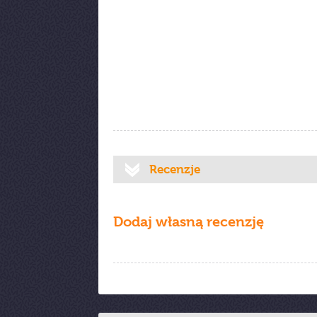
Recenzje
Dodaj własną recenzję