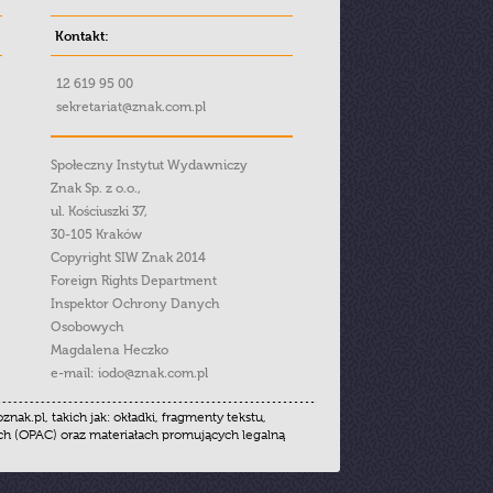
Kontakt:
12 619 95 00
sekretariat@znak.com.pl
Społeczny Instytut Wydawniczy
Znak Sp. z o.o.,
ul. Kościuszki 37,
30-105 Kraków
Copyright SIW Znak 2014
Foreign Rights Department
Inspektor Ochrony Danych
Osobowych
Magdalena Heczko
e-mail:
iodo@znak.com.pl
.pl, takich jak: okładki, fragmenty tekstu,
ych (OPAC) oraz materiałach promujących legalną