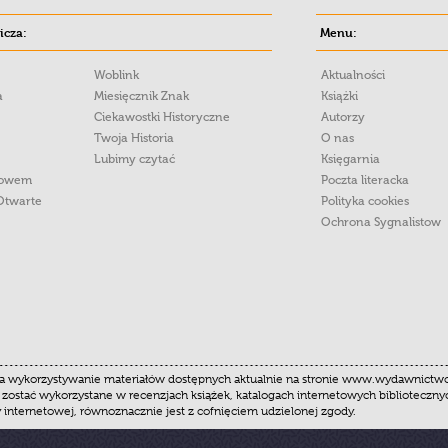
cza:
Menu:
Woblink
Aktualności
a
Miesięcznik Znak
Książki
Ciekawostki Historyczne
Autorzy
Twoja Historia
O nas
Lubimy czytać
Księgarnia
łowem
Poczta literacka
Otwarte
Polityka cookies
Ochrona Sygnalistow
 wykorzystywanie materiałów dostępnych aktualnie na stronie www.wydawnictwoznak
 zostać wykorzystane w recenzjach książek, katalogach internetowych biblioteczn
y internetowej, równoznacznie jest z cofnięciem udzielonej zgody.