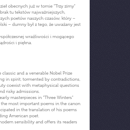
dzieł obecnych już w tomie "Trzy zimy"
 brak tu tekstów najważniejszych,
szych poetów naszych czasów, który –
ski – dumny był z tego, że uważany jest
współczesnej wrażliwości i mogącego
drości i piękna.
 classic and a venerable Nobel Prize
g in spirit, tormented by contradictions,
uty coexist with metaphysical questions
and risky admissions.
early masterpieces in "Three Winters"
d the most important poems in the canon
icipated in the translation of his poems
ding American poet.
modern sensibility and offers its readers