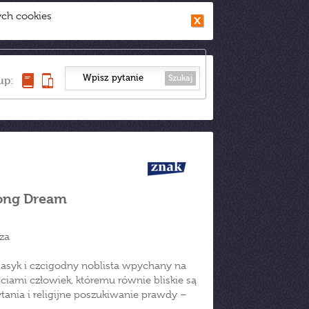
ych cookies
Szukaj
up:
 Long Dream
za
lasyk i czcigodny noblista wpychany na
iami człowiek, któremu równie bliskie są
tania i religijne poszukiwanie prawdy –