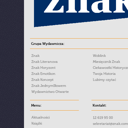
Grupa Wydawnicza:
Znak
Woblink
Znak Literanova
Miesięcznik Znak
Znak Horyzont
Ciekawostki Historyc
Znak Emotikon
Twoja Historia
Znak Koncept
Lubimy czytać
Znak JednymSłowem
Wydawnictwo Otwarte
Menu:
Kontakt:
Aktualności
12 619 95 00
Książki
sekretariat@znak.com