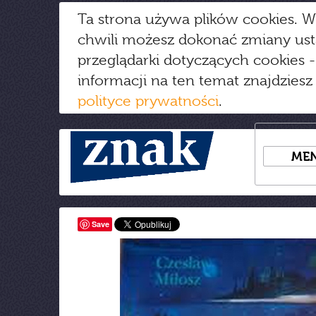
Ta strona używa plików cookies. W
chwili możesz dokonać zmiany us
przeglądarki dotyczących cookies
-
informacji na ten temat znajdziesz
polityce prywatności
.
ME
Save