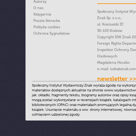
Autorzy
O nas
Społeczny Instytut W
Księgarnia
Znak Sp. z o.o.,
Poczta literacka
ul. Kościuszki 37,
Polityka cookies
30-105 Kraków
Ochrona Sygnalistow
Copyright SIW Znak 2
Foreign Rights Depart
Inspektor Ochrony Da
Osobowych
Magdalena Heczko
e-mail:
iodo@znak.com
newsletter >
Społeczny Instytut Wydawniczy Znak wyraża zgodę na wykorzy
materiałów dostępnych aktualnie na stronie www.wydawnictwoz
jak: okładki, fragmenty tekstu, biogramy autorów oraz opisy ksią
mogą zostać wykorzystane w recenzjach książek, katalogach i
bibliotecznych (OPAC) oraz materiałach promujących legalną dy
książek. Usunięcie materiału z ww. strony internetowej, równoz
cofnięciem udzielonej zgody.