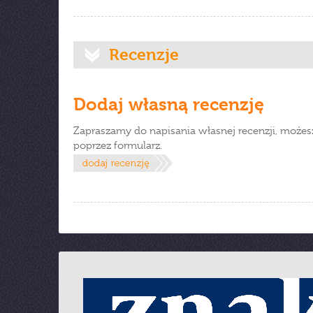
Recenzje
Dodaj własną recenzję
Zapraszamy do napisania własnej recenzji, możes
poprzez formularz.