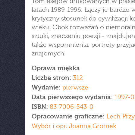
Tom esejów drukowanych w prasi
latach 1989-1996. Łączy je bardzo 
krytyczny stosunek do cywilizacji 
wieku. Obok rozważań o niemoraln
sztuki, znaczeniu poezji - znajduje
także wspomnienia, portrety przyjac
znajomych.
Oprawa miękka
Liczba stron:
312
Wydanie:
pierwsze
Data pierwszego wydania:
1997-0
ISBN:
83-7006-543-0
Opracowanie graficzne:
Lech Przy
Wybór i opr. Joanna Gromek