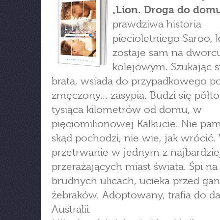
„
Lion. Droga do dom
prawdziwa historia
piecioletniego Saroo, 
zostaje sam na dworc
kolejowym. Szukając s
brata, wsiada do przypadkowego po
zmęczony... zasypia. Budzi się półto
tysiąca kilometrów od domu, w
pięciomilionowej Kalkucie. Nie pam
skąd pochodzi, nie wie, jak wrócić.
przetrwanie w jednym z najbardzie
przerażających miast świata. Śpi na
brudnych ulicach, ucieka przed ga
żebraków. Adoptowany, trafia do da
Australii.