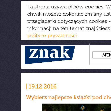
Ta strona używa plików cookies. W
chwili możesz dokonać zmiany us
przeglądarki dotyczących cookies
-
informacji na ten temat znajdziesz
polityce prywatności
.
ME
19.12.2016
Wybierz najlepsze książki pod c