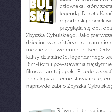
człowieka, który zosta
legendą. Dorota Karaś
reporterską dociekliw
przygląda się obu ob
Zbyszka Cybulskiego. Jako pierwsza
dzieciństwo, o którym on sam nie
mówić w powojennej Polsce. Odsł
kulisy działalności legendarnego te
Bim-Bom i powstawania najsłynnie
filmów tamtej epoki. Przede wszys
jednak pyta o cenę sławy i o to, co
naprawdę zabiło Zbyszka Cybulskie
Równie interesująca je