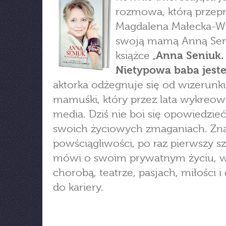
rozmowa, którą przep
Magdalena Małecka-Wi
swoją mamą Anną Sen
książce „
Anna Seniuk.
Nietypowa baba jest
aktorka odżegnuje się od wizerunku
mamuśki, który przez lata wykreow
media. Dziś nie boi się opowiedzieć
swoich życiowych zmaganiach. Zn
powściągliwości, po raz pierwszy s
mówi o swoim prywatnym życiu, w
chorobą, teatrze, pasjach, miłości i
do kariery.