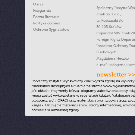
O nas
Społeczny Instytut W
Księgarnia
Znak Sp. z o.o.,
Poczta literacka
ul. Kościuszki 37,
Polityka cookies
30-105 Kraków
Ochrona Sygnalistow
Copyright SIW Znak 2
Foreign Rights Depart
Inspektor Ochrony Da
Osobowych
Magdalena Heczko
e-mail:
iodo@znak.com
newsletter >
Społeczny Instytut Wydawniczy Znak wyraża zgodę na wykorzy
materiałów dostępnych aktualnie na stronie www.wydawnictwoz
jak: okładki, fragmenty tekstu, biogramy autorów oraz opisy ksią
mogą zostać wykorzystane w recenzjach książek, katalogach i
bibliotecznych (OPAC) oraz materiałach promujących legalną dy
książek. Usunięcie materiału z ww. strony internetowej, równoz
cofnięciem udzielonej zgody.