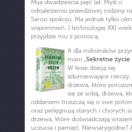
Mija dwadzieścia pięć lat. Myśl o
odnalezieniu prawdziwej rodziny ni
Saroo spokoju. Ma jednak tylko ok
wspomnień. I technologię XXI wieku
przyjdzie mu z pomocą.
A dla miłośników przy
mam „
Sekretne życie
W lesie dzieją się
zdumiewające rzeczy.
drzewa, które porozu
się ze sobą, drzewa, kt
oddaniem troszczą się o swe pot
oraz pielęgnują starych i chorych s
drzewa, które doświadczają wrażeń
uczucia i pamięć. Niewiarygodne? 