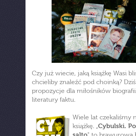
Czy już wiecie, jaką książkę Wasi bl
chcieliby znaleźć pod choinką? Dziś
propozycje dla miłośników biografii
literatury faktu.
Wiele lat czekaliśmy 
książkę. „
Cybulski. P
salto
" to brawurowa b