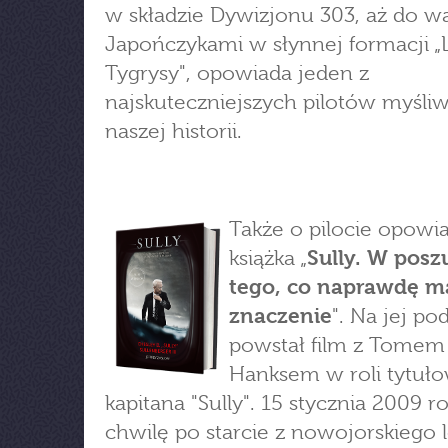
w składzie Dywizjonu 303, aż do wa
Japończykami w słynnej formacji „
Tygrysy", opowiada jeden z
najskuteczniejszych pilotów myśli
naszej historii.
Także o pilocie opowi
książka „
Sully. W pos
tego, co naprawdę m
znaczenie
". Na jej po
powstał film z Tomem
Hanksem w roli tytuł
kapitana "Sully". 15 stycznia 2009 r
chwilę po starcie z nowojorskiego l