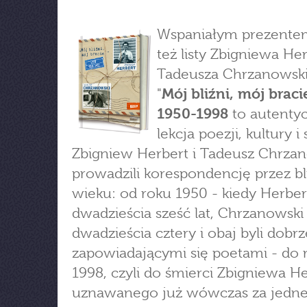
Wspaniałym prezente
też listy Zbigniewa Her
Tadeusza Chrzanowsk
"
Mój bliźni, mój bracie
1950-1998
to autenty
lekcja poezji, kultury i 
Zbigniew Herbert i Tadeusz Chrza
prowadzili korespondencję przez bl
wieku: od roku 1950 - kiedy Herber
dwadzieścia sześć lat, Chrzanowski
dwadzieścia cztery i obaj byli dobrz
zapowiadającymi się poetami - do 
1998, czyli do śmierci Zbigniewa He
uznawanego już wówczas za jedne