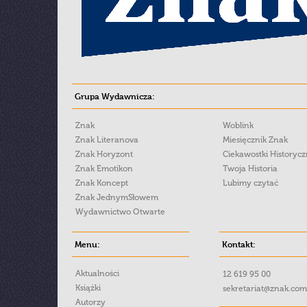
Grupa Wydawnicza:
Znak
Woblink
Znak Literanova
Miesięcznik Znak
Znak Horyzont
Ciekawostki Historyc
Znak Emotikon
Twoja Historia
Znak Koncept
Lubimy czytać
Znak JednymSłowem
Wydawnictwo Otwarte
Menu:
Kontakt:
Aktualności
12 619 95 00
Książki
sekretariat@znak.com
Autorzy