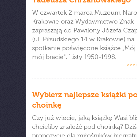
W czwartek 2 marca Muzeum Nar
Krakowie oraz Wydawnictwo Znak
zapraszają do Pawilony Józefa Cza
(ul. Piłsudskiego 14 w Krakowie) na
spotkanie poświęcone książce „Mój b
mój bracie". Listy 1950-1998.
>>> 
Wybierz najlepsze książki p
choinkę
Czy już wiecie, jaką książkę Wasi bl
chcieliby znaleźć pod choinką? Dziś
propozycje dla miłośników biografii