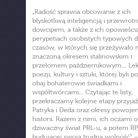
„Radość sprawia obcowanie z ich
błyskotliwą inteligencją i przewro
dowcipem, a także z ich opowieści
perypetiach osobistych typowych d
czasów, w których się przeżywało 
znaczoną okresem stalinowskim i
przełomem październikowym… Lek
poezji, kultury i sztuki, której byli 
obaj bohaterowie świadkami i
współtwórcami... Czytając te listy,
przekraczamy kolejne etapy przyjaź
Patryka i Deda oraz okresy powoje
historii. Razem z nimi, ich oczami
dziwaczny świat PRL-u, a potem RP
budującej swoją trudną wolność” –