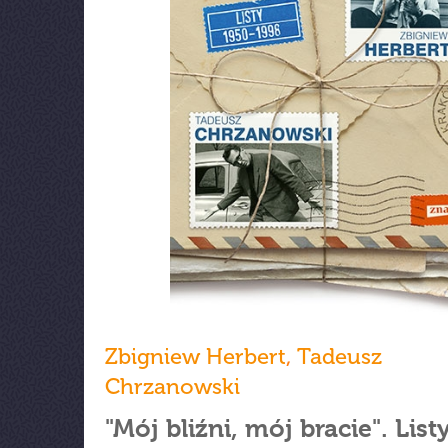
Zbigniew Herbert
,
Tadeusz
Chrzanowski
"Mój bliźni, mój bracie". List