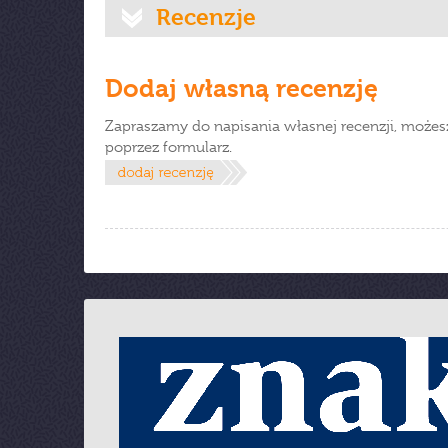
Recenzje
Dodaj własną recenzję
Zapraszamy do napisania własnej recenzji, możes
poprzez formularz.