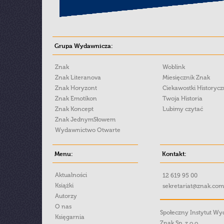
Grupa Wydawnicza:
Znak
Woblink
Znak Literanova
Miesięcznik Znak
Znak Horyzont
Ciekawostki Historyc
Znak Emotikon
Twoja Historia
Znak Koncept
Lubimy czytać
Znak JednymSłowem
Wydawnictwo Otwarte
Menu:
Kontakt:
Aktualności
12 619 95 00
Książki
sekretariat@znak.com
Autorzy
O nas
Społeczny Instytut W
Księgarnia
Znak Sp. z o.o.,