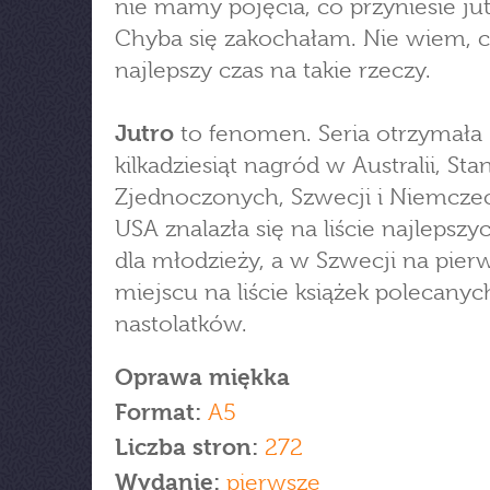
nie mamy pojęcia, co przyniesie jut
Chyba się zakochałam. Nie wiem, c
najlepszy czas na takie rzeczy.
Jutro
to fenomen. Seria otrzymała
kilkadziesiąt nagród w Australii, St
Zjednoczonych, Szwecji i Niemcze
USA znalazła się na liście najlepszy
dla młodzieży, a w Szwecji na pie
miejscu na liście książek polecanyc
nastolatków.
Oprawa miękka
Format:
A5
Liczba stron:
272
Wydanie:
pierwsze