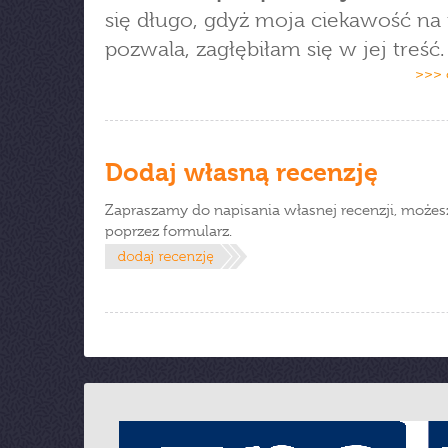
się długo, gdyż moja ciekawość na 
pozwala, zagłębiłam się w jej treść.
>>> 
Dodaj własną recenzję
Zapraszamy do napisania własnej recenzji, możes
poprzez formularz.