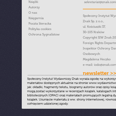
Książki
sekretariat@znak.com
Autorzy
O nas
Społeczny Instytut W
Księgarnia
Znak Sp. z o.o.,
Poczta literacka
ul. Kościuszki 37,
Polityka cookies
30-105 Kraków
Ochrona Sygnalistow
Copyright SIW Znak 2
Foreign Rights Depart
Inspektor Ochrony Da
Osobowych
Magdalena Heczko
e-mail:
iodo@znak.com
newsletter >
Społeczny Instytut Wydawniczy Znak wyraża zgodę na wykorzy
materiałów dostępnych aktualnie na stronie www.wydawnictwoz
jak: okładki, fragmenty tekstu, biogramy autorów oraz opisy ksią
mogą zostać wykorzystane w recenzjach książek, katalogach i
bibliotecznych (OPAC) oraz materiałach promujących legalną dy
książek. Usunięcie materiału z ww. strony internetowej, równoz
cofnięciem udzielonej zgody.