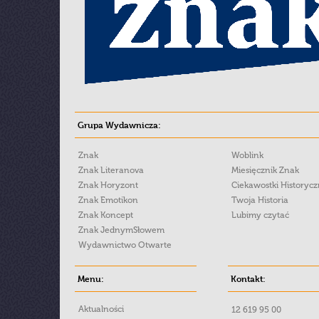
Grupa Wydawnicza:
Znak
Woblink
Znak Literanova
Miesięcznik Znak
Znak Horyzont
Ciekawostki Historyc
Znak Emotikon
Twoja Historia
Znak Koncept
Lubimy czytać
Znak JednymSłowem
Wydawnictwo Otwarte
Menu:
Kontakt:
Aktualności
12 619 95 00