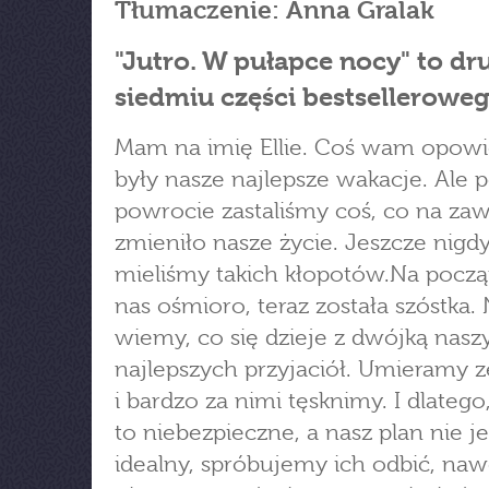
Tłumaczenie: Anna Gralak
"Jutro. W pułapce nocy" to dr
siedmiu części bestsellerowe
Mam na imię Ellie. Coś wam opow
były nasze najlepsze wakacje. Ale 
powrocie zastaliśmy coś, co na za
zmieniło nasze życie. Jeszcze nigdy
mieliśmy takich kłopotów.Na począ
nas ośmioro, teraz została szóstka. 
wiemy, co się dzieje z dwójką nasz
najlepszych przyjaciół. Umieramy z
i bardzo za nimi tęsknimy. I dlatego
to niebezpieczne, a nasz plan nie je
idealny, spróbujemy ich odbić, nawe