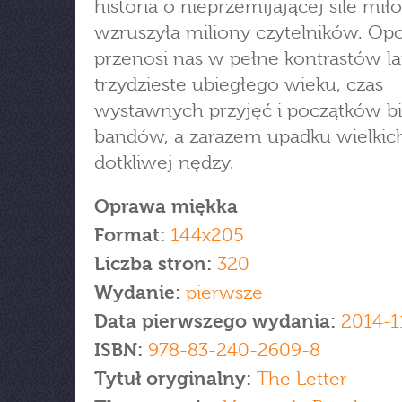
historia o nieprzemijającej sile miło
wzruszyła miliony czytelników. Op
przenosi nas w pełne kontrastów la
trzydzieste ubiegłego wieku, czas
wystawnych przyjęć i początków b
bandów, a zarazem upadku wielkich
dotkliwej nędzy.
Oprawa miękka
Format:
144x205
Liczba stron:
320
Wydanie:
pierwsze
Data pierwszego wydania:
2014-1
ISBN:
978-83-240-2609-8
Tytuł oryginalny:
The Letter