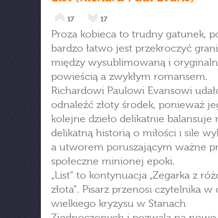
17
17
Proza kobieca to trudny gatunek, 
bardzo łatwo jest przekroczyć gran
między wysublimowaną i oryginal
powieścią a zwykłym romansem.
Richardowi Paulowi Evansowi udało
odnaleźć złoty środek, ponieważ j
kolejne dzieło delikatnie balansuje
delikatną historią o miłości i sile w
a utworem poruszającym ważne p
społeczne minionej epoki.
„List" to kontynuacja „Zegarka z r
złota". Pisarz przenosi czytelnika w
wielkiego kryzysu w Stanach
Zjednoczonych i pozwala na nowo