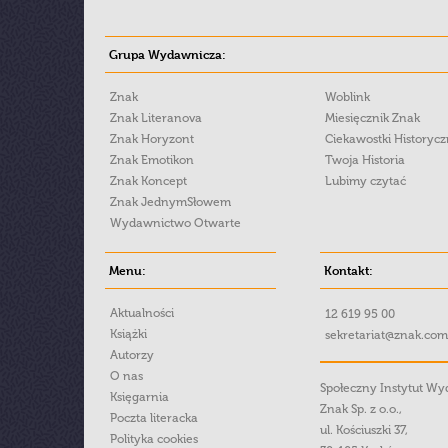
Grupa Wydawnicza:
Znak
Woblink
Znak Literanova
Miesięcznik Znak
Znak Horyzont
Ciekawostki Historyc
Znak Emotikon
Twoja Historia
Znak Koncept
Lubimy czytać
Znak JednymSłowem
Wydawnictwo Otwarte
Menu:
Kontakt:
Aktualności
12 619 95 00
Książki
sekretariat@znak.com
Autorzy
O nas
Społeczny Instytut W
Księgarnia
Znak Sp. z o.o.,
Poczta literacka
ul. Kościuszki 37,
Polityka cookies