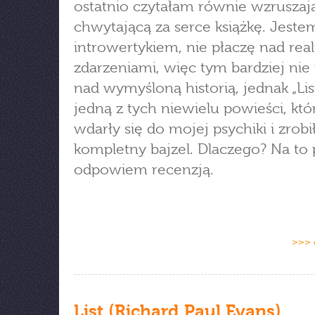
ostatnio czytałam równie wzruszają
chwytającą za serce książkę. Jeste
introwertykiem, nie płaczę nad rea
zdarzeniami, więc tym bardziej nie
nad wymyśloną historią, jednak „List
jedną z tych niewielu powieści, któ
wdarły się do mojej psychiki i zrobi
kompletny bajzel. Dlaczego? Na to 
odpowiem recenzją.
>>> 
List (Richard Paul Evans)