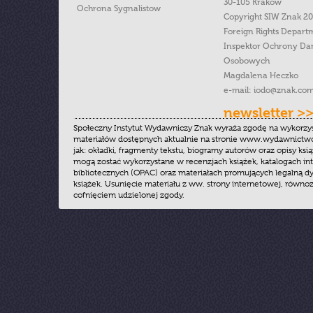
30-105 Kraków
Ochrona Sygnalistow
Copyright SIW Znak 2
Foreign Rights Depart
Inspektor Ochrony Da
Osobowych
Magdalena Heczko
e-mail:
iodo@znak.com
newsletter >
Społeczny Instytut Wydawniczy Znak wyraża zgodę na wykorzy
materiałów dostępnych aktualnie na stronie www.wydawnictwoz
jak: okładki, fragmenty tekstu, biogramy autorów oraz opisy ksią
mogą zostać wykorzystane w recenzjach książek, katalogach i
bibliotecznych (OPAC) oraz materiałach promujących legalną dy
książek. Usunięcie materiału z ww. strony internetowej, równoz
cofnięciem udzielonej zgody.