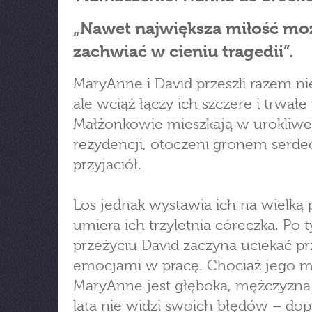
„Nawet największa miłość moż
zachwiać w cieniu tragedii”.
MaryAnne i David przeszli razem ni
ale wciąż łączy ich szczere i trwałe
Małżonkowie mieszkają w urokliwe
rezydencji, otoczeni gronem serd
przyjaciół.
Los jednak wystawia ich na wielką 
umiera ich trzyletnia córeczka. Po 
przeżyciu David zaczyna uciekać p
emocjami w pracę. Chociaż jego m
MaryAnne jest głęboka, mężczyzna
lata nie widzi swoich błędów – dop