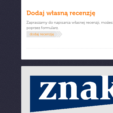
Dodaj własną recenzję
Zapraszamy do napisania własnej recenzji, możes
poprzez formularz.