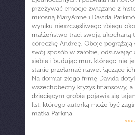
przeżywać emocje związane z histo
miłosną MaryAnne i Davida Parkin
wyniku nieszczęśliwego zbiegu oko
małżeństwo traci swoją ukochaną t
córeczkę Andreę. Oboje pogrążają 
swój sposób w żałobie, odsuwając 
siebie i budując mur, którego nie j
stanie przełamać nawet łączące ich
Na domiar złego firmę Davida doty
wszechobecny kryzys finansowy, a
dziecięcym grobie pojawia się taje
list, którego autorką może być zagi
matka Parkina.
>>> 