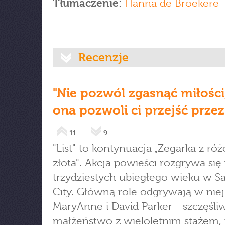
Tłumaczenie:
Hanna de Broekere
Recenzje
"Nie pozwól zgasnąć miłości
ona pozwoli ci przejść prze
11
9
"List" to kontynuacja „Zegarka z r
złota". Akcja powieści rozgrywa się
trzydziestych ubiegłego wieku w Sa
City. Główną role odgrywają w niej
MaryAnne i David Parker - szczęśli
małżeństwo z wieloletnim stażem