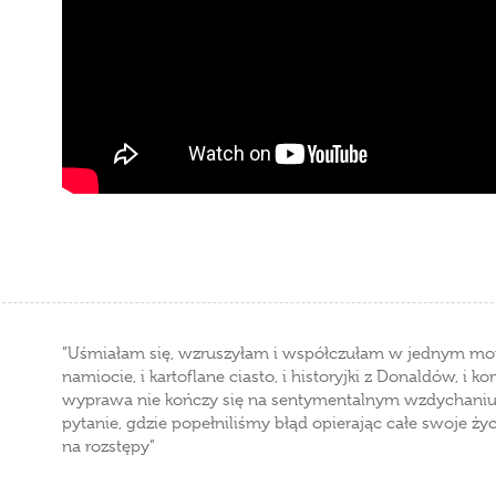
”Uśmiałam się, wzruszyłam i współczułam w jednym mo
namiocie, i kartoflane ciasto, i historyjki z Donaldów, i
wyprawa nie kończy się na sentymentalnym wzdychaniu d
pytanie, gdzie popełniliśmy błąd opierając całe swoje ży
na rozstępy”