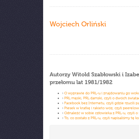
Wojciech Orliński
Autorzy Witold Szabłowski i Izabe
przełomu lat 1981/1982
›
O wyprawie do PRL-u i znajdowaniu go wokó
›
PRL męski, PRL damski, czyli o dwóch świata
›
Facebook bez Internetu, czyli gdzie rzucili p
›
Piesek w kratkę i rakieto wóz, czyli peerelo
›
Odnaleźć w sobie człowieka z PRL-u, czyli o
›
To, co zostało z PRL-u, czyli napisaliśmy t