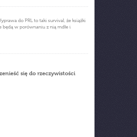
rawa do PRL to taki survival, że książki
ie będą w porównaniu z nią mdłe i
zenieść się do rzeczywistości