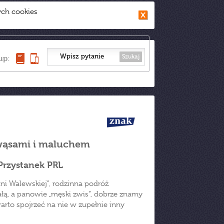
ych cookies
Szukaj
up:
 wąsami i maluchem
. Przystanek PRL
ani Walewskiej”, rodzinna podróż
ałą, a panowie „męski zwis”, dobrze znamy
warto spojrzeć na nie w zupełnie inny