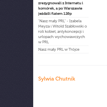
zrezygnowali z Internetu i
komórek, a po Warszawie
jeździli fiatem 126p
”Nasz mały PRL” - Izabela
Meyza i Witold Szabłowski o
roli kobiet, antykoncepcji i
urlopach wychowawczych
w PRL
Nasz mały PRL w Trójce
Sylwia Chutnik