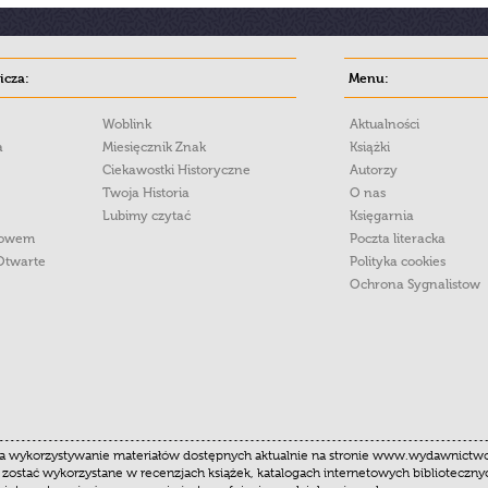
cza:
Menu:
Woblink
Aktualności
a
Miesięcznik Znak
Książki
Ciekawostki Historyczne
Autorzy
Twoja Historia
O nas
Lubimy czytać
Księgarnia
łowem
Poczta literacka
Otwarte
Polityka cookies
Ochrona Sygnalistow
 wykorzystywanie materiałów dostępnych aktualnie na stronie www.wydawnictwoznak
 zostać wykorzystane w recenzjach książek, katalogach internetowych biblioteczn