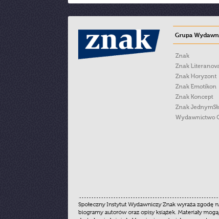
Grupa Wydawni
Znak
Znak Literanov
Znak Horyzont
Znak Emotikon
Znak Koncept
Znak JednymS
Wydawnictwo 
Społeczny Instytut Wydawniczy Znak wyraża zgodę na
biogramy autorów oraz opisy książek. Materiały mogą