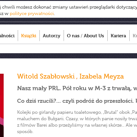
ej chwili możesz dokonać zmiany ustawień przeglądarki dotycząc
esz w
polityce prywatności
.
alności
Książki
Autorzy
O nas
/
About Us
Kariera
K
Witold Szabłowski
,
Izabela Meyza
Nasz mały PRL. Pół roku w M-3 z trwałą,
Co dziś rzucili?... czyli podróż do przeszłości
Kolejki po girlandy papieru toaletowego, „Brutal” obok „P
maluchem do Bułgarii. Czasy, w których panie nosiły trw
z filmów Barei albo przeżyliśmy na własnej skórze... Ale 
sposób.