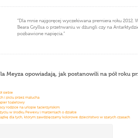
”Dla mnie najgoręcej wyczekiwana premiera roku 2012. Wyp
Beara Gryllsa o przetrwaniu w dżungli czy na Antarktydz
pozbawione napięcia.”
la Meyza opowiadają, jak postanowili na pół roku pr
ł siebie
ch i piciu przez malucha
apier toaletowy
wscy rodzice na urlopie tacierzyńskim
 życiu w środku Pewexu i marzeniach o działce
ę książkę dla tych, którym zawdzięczamy kolorowe dzieciństwo w szarych czasach