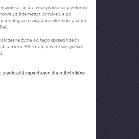
 przenieść się do rzeczywistości przełomu
gnowali z Internetu i komórek, a po
 pamiętające czasy Jaruzelskiego, a w ich
kę”.
półczesne życie od tego sprzed trzech
ię absurdom PRL-u, ale przede wszystkim
j.
e zawieszki zapachowe dla miłośników