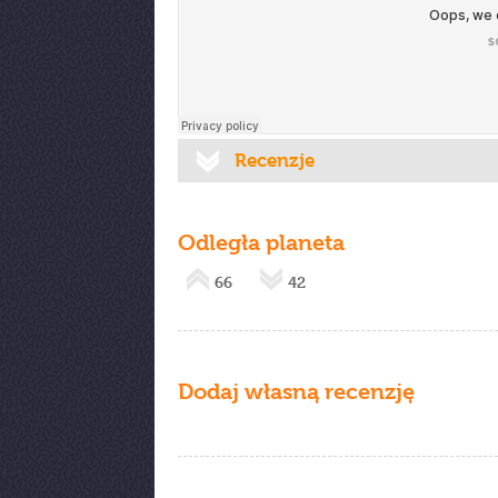
Recenzje
Odległa planeta
66
42
Dodaj własną recenzję