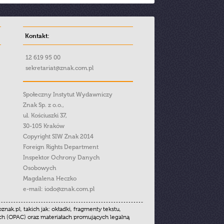
Kontakt:
12 619 95 00
sekretariat@znak.com.pl
Społeczny Instytut Wydawniczy
Znak Sp. z o.o.,
ul. Kościuszki 37,
30-105 Kraków
Copyright SIW Znak 2014
Foreign Rights Department
Inspektor Ochrony Danych
Osobowych
Magdalena Heczko
e-mail:
iodo@znak.com.pl
.pl, takich jak: okładki, fragmenty tekstu,
ych (OPAC) oraz materiałach promujących legalną