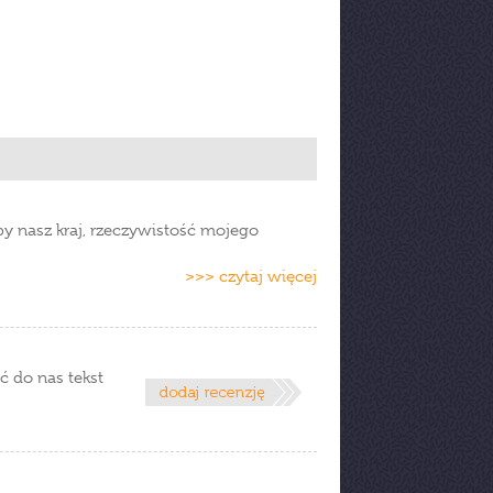
by nasz kraj, rzeczywistość mojego
>>> czytaj więcej
ć do nas tekst