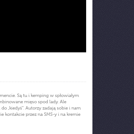
mencie. Są tu i kemping w spłowiałym
 kombinowane mięso spod lady. Ale
o „kiedyś”. Autorzy zadają sobie i nam
cie kontakcie przez na SMS-y i na kremie