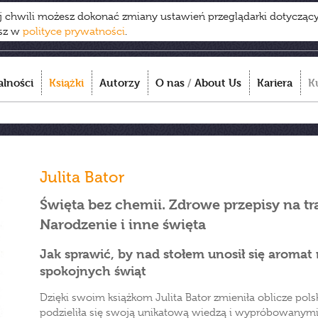
ej chwili możesz dokonać zmiany ustawień przeglądarki dotycząc
esz w
polityce prywatności
.
alności
Książki
Autorzy
O nas
/
About Us
Kariera
K
Julita Bator
Święta bez chemii. Zdrowe przepisy na t
Narodzenie i inne święta
Jak sprawić, by nad stołem unosił się aromat
spokojnych świąt
Dzięki swoim książkom Julita Bator zmieniła oblicze polsk
podzieliła się swoją unikatową wiedzą i wypróbowanym