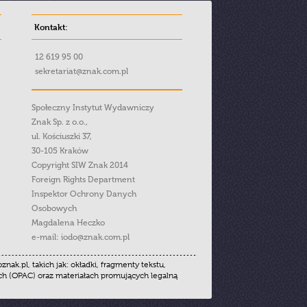
Kontakt:
12 619 95 00
sekretariat@znak.com.pl
Społeczny Instytut Wydawniczy
Znak Sp. z o.o.,
ul. Kościuszki 37,
30-105 Kraków
Copyright SIW Znak 2014
Foreign Rights Department
Inspektor Ochrony Danych
Osobowych
Magdalena Heczko
e-mail:
iodo@znak.com.pl
.pl, takich jak: okładki, fragmenty tekstu,
ych (OPAC) oraz materiałach promujących legalną