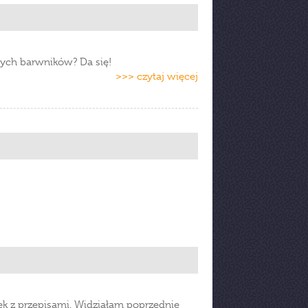
nych barwników? Da się!
>>> czytaj więcej
k z przepisami. Widziałam poprzednie