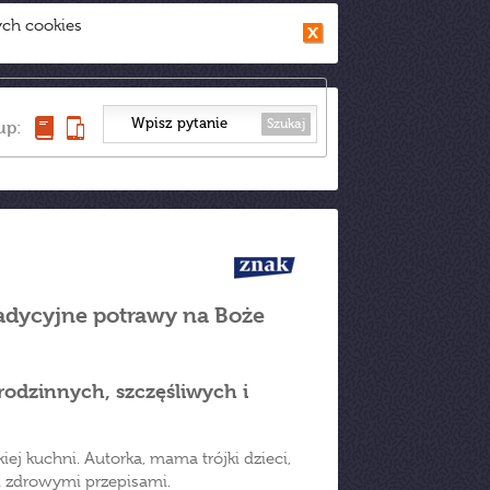
ych cookies
Szukaj
up:
radycyjne potrawy na Boże
 rodzinnych, szczęśliwych i
iej kuchni. Autorka, mama trójki dzieci,
i zdrowymi przepisami.