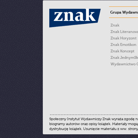
Grupa Wydawni
Znak
Znak Literanov
Znak Horyzont
Znak Emotikon
Znak Koncept
Znak JednymS
Wydawnictwo 
Społeczny Instytut Wydawniczy Znak wyraża zgodę na
biogramy autorów oraz opisy książek. Materiały mogą
dystrybucję książek. Usunięcie materiału z ww. stron