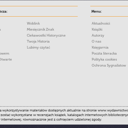
cza:
Menu:
Woblink
Aktualności
a
Miesięcznik Znak
Książki
Ciekawostki Historyczne
Autorzy
Twoja Historia
O nas
Lubimy czytać
Księgarnia
łowem
Poczta literacka
Otwarte
Polityka cookies
Ochrona Sygnalistow
 wykorzystywanie materiałów dostępnych aktualnie na stronie www.wydawnictwoznak
 zostać wykorzystane w recenzjach książek, katalogach internetowych biblioteczn
y internetowej, równoznacznie jest z cofnięciem udzielonej zgody.