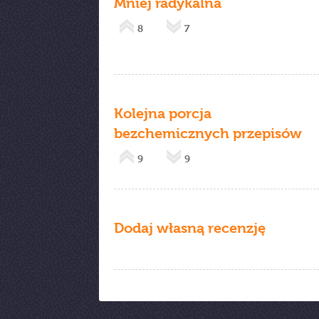
Mniej radykalna
8
7
Kolejna porcja
bezchemicznych przepisów
9
9
Dodaj własną recenzję