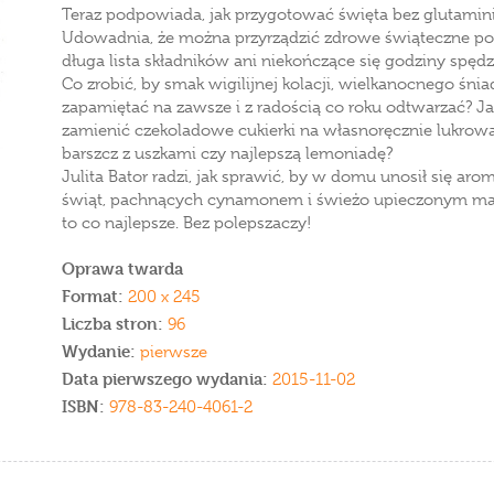
Teraz podpowiada, jak przygotować święta bez glutamin
Udowadnia, że można przyrządzić zdrowe świąteczne potr
długa lista składników ani niekończące się godziny spęd
Co zrobić, by smak wigilijnej kolacji, wielkanocnego śni
zapamiętać na zawsze i z radością co roku odtwarzać? J
zamienić czekoladowe cukierki na własnoręcznie lukro
barszcz z uszkami czy najlepszą lemoniadę?
Julita Bator radzi, jak sprawić, by w domu unosił się ar
świąt, pachnących cynamonem i świeżo upieczonym ma
to co najlepsze. Bez polepszaczy!
Oprawa twarda
Format:
200 x 245
Liczba stron:
96
Wydanie:
pierwsze
Data pierwszego wydania:
2015-11-02
ISBN:
978-83-240-4061-2