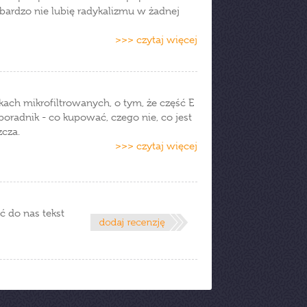
e bardzo nie lubię radykalizmu w żadnej
>>> czytaj więcej
ekach mikrofiltrowanych, o tym, że część E
 poradnik - co kupować, czego nie, co jest
zcza.
>>> czytaj więcej
ć do nas tekst