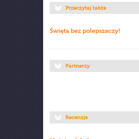
Przeczytaj także
Święta bez polepszaczy!
Partnerzy
Recenzje