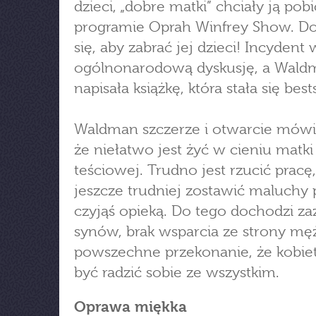
dzieci, „dobre matki” chciały ją pob
programie Oprah Winfrey Show. D
się, aby zabrać jej dzieci! Incydent
ogólnonarodową dyskusję, a Wald
napisała książkę, która stała się bes
Waldman szczerze i otwarcie mówi
że niełatwo jest żyć w cieniu matki
teściowej. Trudno jest rzucić pracę,
jeszcze trudniej zostawić maluchy
czyjąś opieką. Do tego dochodzi za
synów, brak wsparcia ze strony męż
powszechne przekonanie, że kobie
być radzić sobie ze wszystkim.
Oprawa miękka