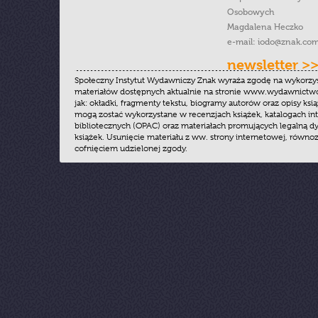
Osobowych
Magdalena Heczko
e-mail:
iodo@znak.com
newsletter >
Społeczny Instytut Wydawniczy Znak wyraża zgodę na wykorzy
materiałów dostępnych aktualnie na stronie www.wydawnictwoz
jak: okładki, fragmenty tekstu, biogramy autorów oraz opisy ksią
mogą zostać wykorzystane w recenzjach książek, katalogach i
bibliotecznych (OPAC) oraz materiałach promujących legalną dy
książek. Usunięcie materiału z ww. strony internetowej, równoz
cofnięciem udzielonej zgody.