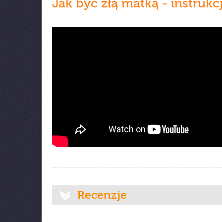
Jak być złą matką - instrukc
Recenzje