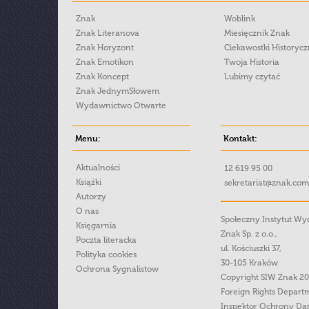
Znak
Woblink
Znak Literanova
Miesięcznik Znak
Znak Horyzont
Ciekawostki Historyc
Znak Emotikon
Twoja Historia
Znak Koncept
Lubimy czytać
Znak JednymSłowem
Wydawnictwo Otwarte
Menu:
Kontakt:
Aktualności
12 619 95 00
Książki
sekretariat@znak.com
Autorzy
O nas
Społeczny Instytut W
Księgarnia
Znak Sp. z o.o.,
Poczta literacka
ul. Kościuszki 37,
Polityka cookies
30-105 Kraków
Ochrona Sygnalistow
Copyright SIW Znak 2
Foreign Rights Depart
Inspektor Ochrony Da