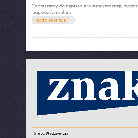
Zapraszamy do napisania własnej recenzji, możes
poprzez formularz.
Grupa Wydawnicza: