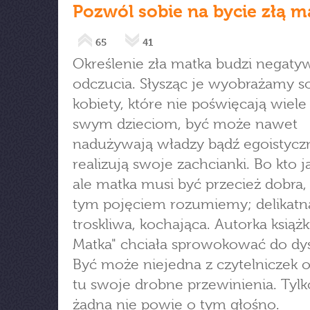
Pozwól sobie na bycie złą ma
65
41
Określenie zła matka budzi negaty
odczucia. Słysząc je wyobrażamy s
kobiety, które nie poświęcają wiel
swym dzieciom, być może nawet
nadużywają władzy bądź egoistycz
realizują swoje zachcianki. Bo kto ja
ale matka musi być przecież dobra,
tym pojęciem rozumiemy; delikatna
troskliwa, kochająca. Autorka książki
Matka" chciała sprowokować do dys
Być może niejedna z czytelniczek 
tu swoje drobne przewinienia. Tylk
żadna nie powie o tym głośno.