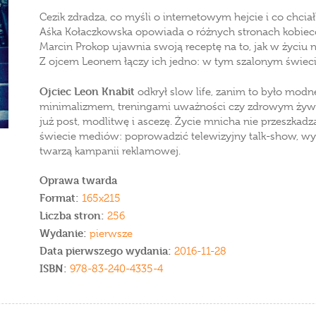
Cezik zdradza, co myśli o internetowym hejcie i co ch
Aśka Kołaczkowska opowiada o różnych stronach kobiecości
Marcin Prokop ujawnia swoją receptę na to, jak w życiu 
Z ojcem Leonem łączy ich jedno: w tym szalonym świecie
Ojciec Leon Knabit
odkrył slow life, zanim to było modne
minimalizmem, treningami uważności czy zdrowym żywi
już post, modlitwę i ascezę. Życie mnicha nie przeszk
świecie mediów: poprowadzić telewizyjny talk-show, wyg
twarzą kampanii reklamowej.
Oprawa twarda
Format:
165x215
Liczba stron:
256
Wydanie:
pierwsze
Data pierwszego wydania:
2016-11-28
ISBN:
978-83-240-4335-4