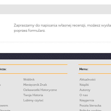
Zapraszamy do napisania własnej recenzji, możesz wysła
poprzez formularz.
cza:
Menu:
Woblink
Aktualności
a
Miesięcznik Znak
Książki
Ciekawostki Historyczne
Autorzy
Twoja Historia
O nas
Lubimy czytać
Księgarnia
łowem
Poczta literacka
Otwarte
Polityka cookies