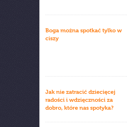
Boga można spotkać tylko w
ciszy
Jak nie zatracić dziecięcej
radości i wdzięczności za
dobro, które nas spotyka?