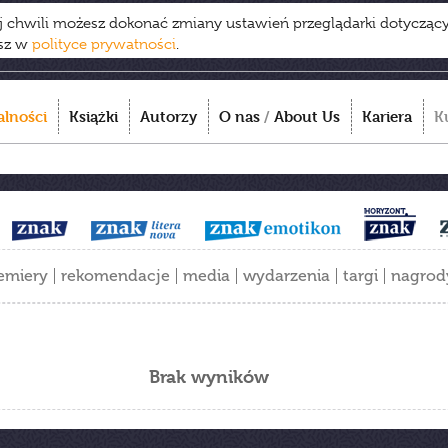
ej chwili możesz dokonać zmiany ustawień przeglądarki dotycząc
esz w
polityce prywatności
.
alności
Książki
Autorzy
O nas
/
About Us
Kariera
K
emiery
rekomendacje
media
wydarzenia
targi
nagrod
Brak wyników