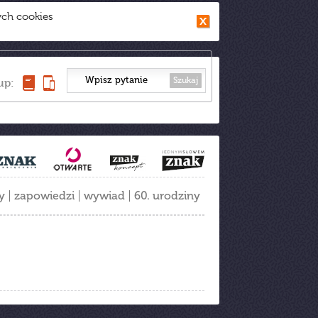
ych cookies
Szukaj
up:
y
zapowiedzi
wywiad
60. urodziny