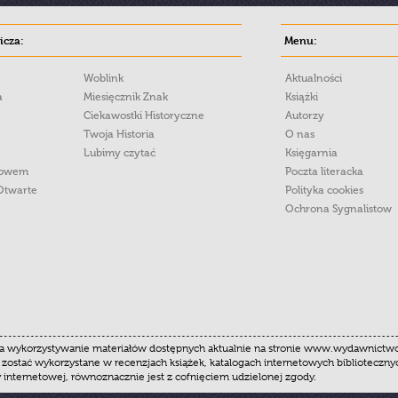
cza:
Menu:
Woblink
Aktualności
a
Miesięcznik Znak
Książki
Ciekawostki Historyczne
Autorzy
Twoja Historia
O nas
Lubimy czytać
Księgarnia
łowem
Poczta literacka
Otwarte
Polityka cookies
Ochrona Sygnalistow
 wykorzystywanie materiałów dostępnych aktualnie na stronie www.wydawnictwoznak
 zostać wykorzystane w recenzjach książek, katalogach internetowych biblioteczn
y internetowej, równoznacznie jest z cofnięciem udzielonej zgody.