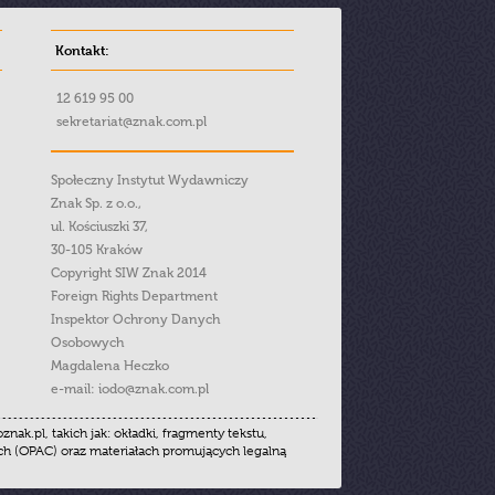
Kontakt:
12 619 95 00
sekretariat@znak.com.pl
Społeczny Instytut Wydawniczy
Znak Sp. z o.o.,
ul. Kościuszki 37,
30-105 Kraków
Copyright SIW Znak 2014
Foreign Rights Department
Inspektor Ochrony Danych
Osobowych
Magdalena Heczko
e-mail:
iodo@znak.com.pl
.pl, takich jak: okładki, fragmenty tekstu,
ych (OPAC) oraz materiałach promujących legalną