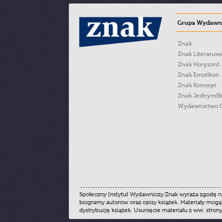
Grupa Wydawni
Znak
Znak Literanov
Znak Horyzont
Znak Emotikon
Znak Koncept
Znak JednymS
Wydawnictwo 
Społeczny Instytut Wydawniczy Znak wyraża zgodę na
biogramy autorów oraz opisy książek. Materiały mogą
dystrybucję książek. Usunięcie materiału z ww. stron