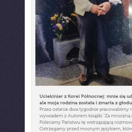
Uciekinier z Korei Północnej: mnie się ud
ale moja rodzina została i zmarła z głodu
Przez ostanie dwa tygodnie pracowaliśmy 
wywiadem z Autorem książki "Za mroczną r
Polecamy Państwu tę wstrząsającą rozmow
Ostrzegamy przed mocnym językiem, któr