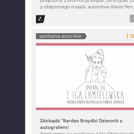
połączony z promocją książki „Leningrad. D
z oblężonego miasta" autorstwa Alexis Peri.
3
spotkania autorskie
Zdobądź "Bardzo Brzydki Dziennik z
autografem!