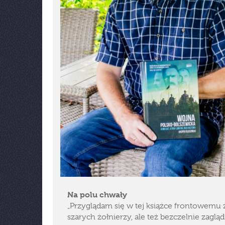
Na polu chwały
„Przyglądam się w tej książce frontowemu 
szarych żołnierzy, ale też bezczelnie zagl