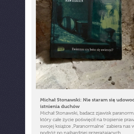
Michał Stonawski: Nie staram się udowo
istnienia duchów
Michał Stonawski, badacz zjawisk paranorm
który całe życie poświęcił na tropienie pra
swojej książce „Paranormalne" zabiera nas 
podróż po najbardziej przerażających