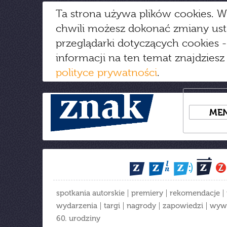
Ta strona używa plików cookies. W
chwili możesz dokonać zmiany us
przeglądarki dotyczących cookies
-
informacji na ten temat znajdziesz
polityce prywatności
.
ME
spotkania autorskie
premiery
rekomendacje
wydarzenia
targi
nagrody
zapowiedzi
wyw
60. urodziny