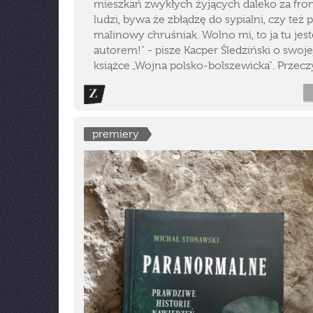
mieszkań zwykłych żyjących daleko za fr
ludzi, bywa że zbłądzę do sypialni, czy też 
malinowy chruśniak. Wolno mi, to ja tu jes
autorem!" - pisze Kacper Śledziński o swoje
książce „Wojna polsko-bolszewicka". Przeczy
premiery