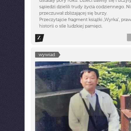
ustalały pory roku. Dzieci bawiły się i uczyły
sąsiedzi dzielili trudy życia codziennego. Ni
przeczuwał zbliżającej się burzy.
Przeczytajcie fragment książki „Wyrka", pra
historii o sile ludzkiej pamięci.
wywiad