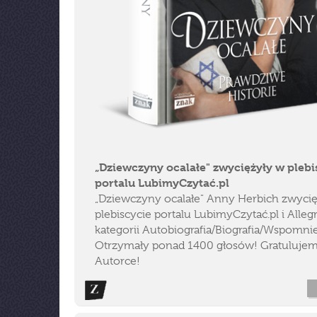
„Dziewczyny ocalałe" zwyciężyły w plebi
portalu LubimyCzytać.pl
„Dziewczyny ocalałe" Anny Herbich zwyci
plebiscycie portalu LubimyCzytać.pl i Alleg
kategorii Autobiografia/Biografia/Wspomnie
Otrzymały ponad 1400 głosów! Gratuluje
Autorce!