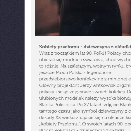
Kobiety przełomu - dziewczyna z okładk
Wraz z początkiem lat 90. Polki i Polacy chc
ubierać się modnie i światowo, choć wych
to różnie. Na szalejącym, wolnym rynku br
jeszcze Moda Polska - legendarne
przedsiębiorstwo konfekcyjne z minionej e
Główny projektant Jerzy Antkowiak organi
pokazy i sesje zdjęciowe swoich kolekcji. D
ulubionych modelek należy wysoka blond
Blanka Poksińska. Po 27 latach zdjęcie Blank
tamtego czasu jako symbol dziewczyny z os
dekady XX wieku znajdzie się na okładce ksi
„Kobiety Przełomu". O swoich latach 90. o
Blanka Poksińska - dziewczyna z okładki.