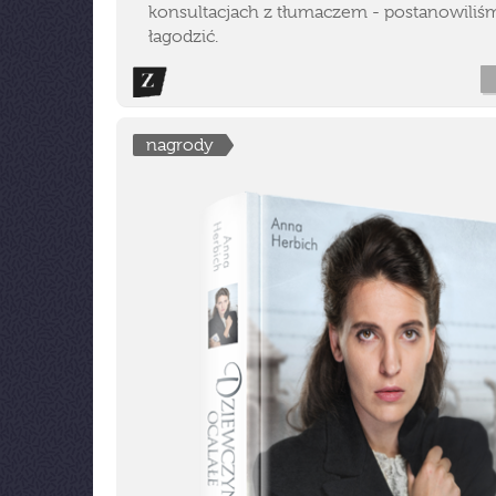
konsultacjach z tłumaczem - postanowiliś
łagodzić.
nagrody