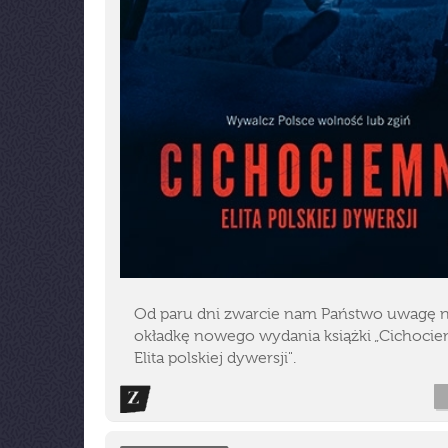
Od paru dni zwarcie nam Państwo uwagę 
okładkę nowego wydania książki „Cichocie
Elita polskiej dywersji".