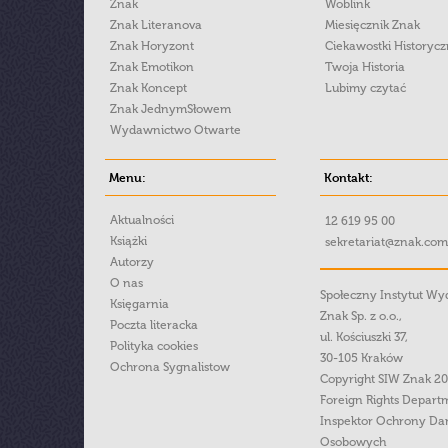
Znak
Woblink
Znak Literanova
Miesięcznik Znak
Znak Horyzont
Ciekawostki Historyc
Znak Emotikon
Twoja Historia
Znak Koncept
Lubimy czytać
Znak JednymSłowem
Wydawnictwo Otwarte
Menu:
Kontakt:
Aktualności
12 619 95 00
Książki
sekretariat@znak.com
Autorzy
O nas
Społeczny Instytut W
Księgarnia
Znak Sp. z o.o.,
Poczta literacka
ul. Kościuszki 37,
Polityka cookies
30-105 Kraków
Ochrona Sygnalistow
Copyright SIW Znak 2
Foreign Rights Depart
Inspektor Ochrony Da
Osobowych