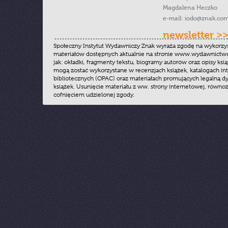
Magdalena Heczko
e-mail:
iodo@znak.com
newsletter >
Społeczny Instytut Wydawniczy Znak wyraża zgodę na wykorzy
materiałów dostępnych aktualnie na stronie www.wydawnictwoz
jak: okładki, fragmenty tekstu, biogramy autorów oraz opisy ksią
mogą zostać wykorzystane w recenzjach książek, katalogach i
bibliotecznych (OPAC) oraz materiałach promujących legalną dy
książek. Usunięcie materiału z ww. strony internetowej, równoz
cofnięciem udzielonej zgody.