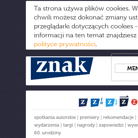
Ta strona używa plików cookies. W
chwili możesz dokonać zmiany us
przeglądarki dotyczących cookies
-
informacji na ten temat znajdziesz
polityce prywatności
.
ME
spotkania autorskie
premiery
rekomendacje
wydarzenia
targi
nagrody
zapowiedzi
wyw
60. urodziny