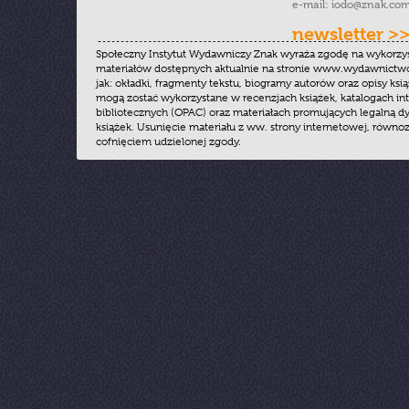
e-mail:
iodo@znak.com
newsletter >
Społeczny Instytut Wydawniczy Znak wyraża zgodę na wykorzy
materiałów dostępnych aktualnie na stronie www.wydawnictwoz
jak: okładki, fragmenty tekstu, biogramy autorów oraz opisy ksią
mogą zostać wykorzystane w recenzjach książek, katalogach i
bibliotecznych (OPAC) oraz materiałach promujących legalną dy
książek. Usunięcie materiału z ww. strony internetowej, równoz
cofnięciem udzielonej zgody.