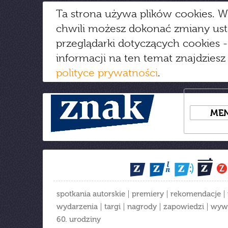
Ta strona używa plików cookies. W
chwili możesz dokonać zmiany us
przeglądarki dotyczących cookies
-
informacji na ten temat znajdziesz
polityce prywatności
.
ME
spotkania autorskie
premiery
rekomendacje
wydarzenia
targi
nagrody
zapowiedzi
wyw
60. urodziny