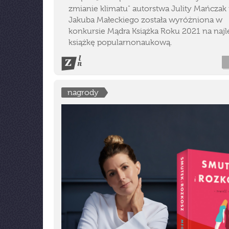
zmianie klimatu" autorstwa Julity Mańczak 
Jakuba Małeckiego została wyróżniona w
konkursie Mądra Książka Roku 2021 na najl
książkę popularnonaukową.
nagrody