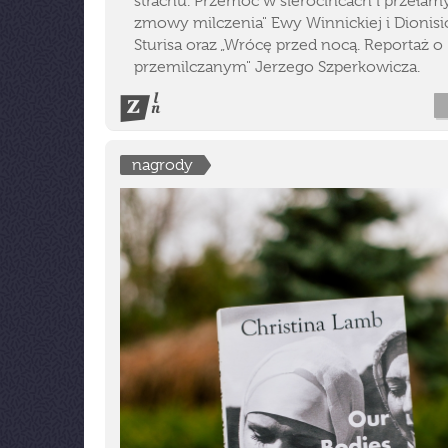
strachu. Przemoc w sierocińcach i przeła
zmowy milczenia" Ewy Winnickiej i Dionisi
Sturisa oraz „Wrócę przed nocą. Reportaż o
przemilczanym" Jerzego Szperkowicza.
nagrody