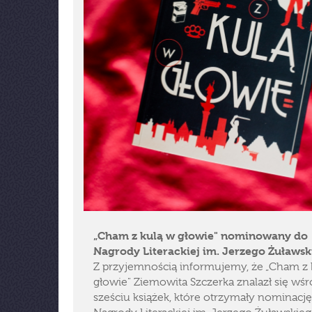
„Cham z kulą w głowie" nominowany do
Nagrody Literackiej im. Jerzego Żuławs
Z przyjemnością informujemy, że „Cham z 
głowie" Ziemowita Szczerka znalazł się wś
sześciu książek, które otrzymały nominacj