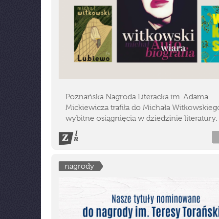
Poznańska Nagroda Literacka im. Adama
Mickiewicza trafiła do Michała Witkowskieg
wybitne osiągnięcia w dziedzinie literatury.
nagrody