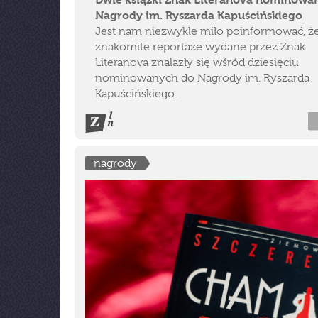
Nagrody im. Ryszarda Kapuścińskiego
Jest nam niezwykle miło poinformować, ż
znakomite reportaże wydane przez Znak
Literanova znalazły się wśród dziesięciu
nominowanych do Nagrody im. Ryszarda
Kapuścińskiego.
nagrody