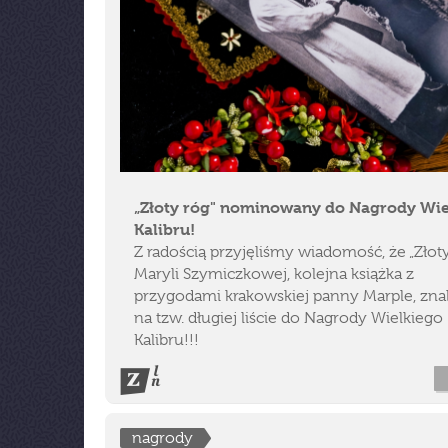
„Złoty róg" nominowany do Nagrody Wie
Kalibru!
Z radością przyjęliśmy wiadomość, że „Złot
Maryli Szymiczkowej, kolejna książka z
przygodami krakowskiej panny Marple, znal
na tzw. długiej liście do Nagrody Wielkiego
Kalibru!!!
nagrody