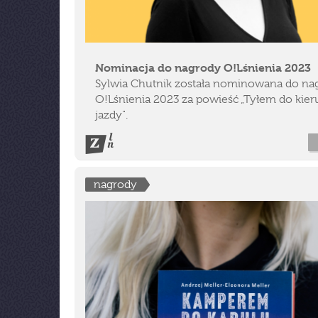
Nominacja do nagrody O!Lśnienia 2023
Sylwia Chutnik została nominowana do na
O!Lśnienia 2023 za powieść „Tyłem do kie
jazdy".
nagrody