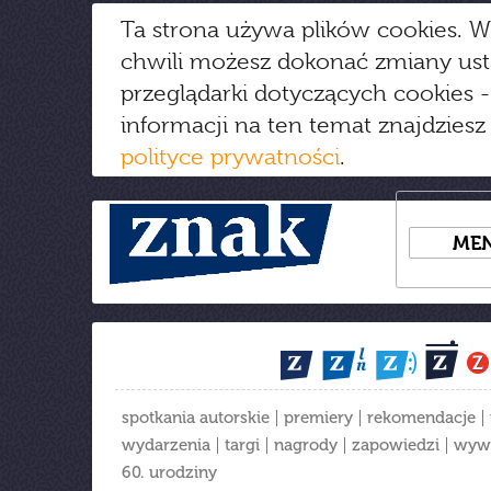
Ta strona używa plików cookies. W
chwili możesz dokonać zmiany us
przeglądarki dotyczących cookies
-
informacji na ten temat znajdziesz
polityce prywatności
.
ME
spotkania autorskie
premiery
rekomendacje
wydarzenia
targi
nagrody
zapowiedzi
wyw
60. urodziny