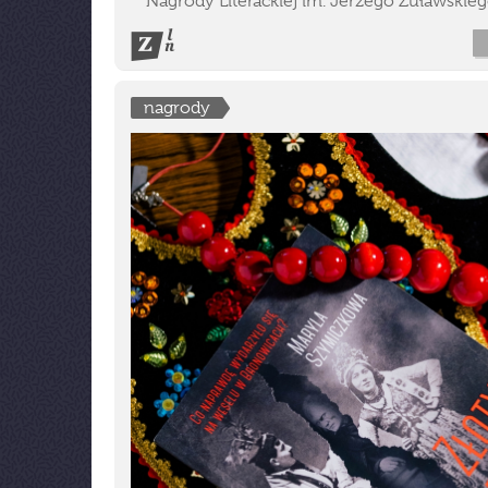
Nagrody Literackiej im. Jerzego Żuławskieg
nagrody