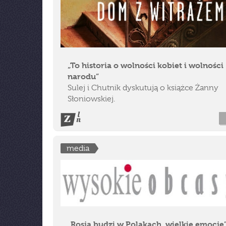
„To historia o wolności kobiet i wolności
narodu”
Sulej i Chutnik dyskutują o książce Żanny
Słoniowskiej.
media
„Rosja budzi w Polakach, wielkie emocje