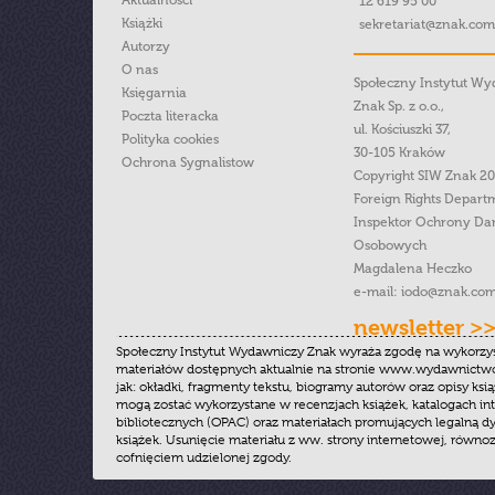
Aktualności
12 619 95 00
Książki
sekretariat@znak.com
Autorzy
O nas
Społeczny Instytut W
Księgarnia
Znak Sp. z o.o.,
Poczta literacka
ul. Kościuszki 37,
Polityka cookies
30-105 Kraków
Ochrona Sygnalistow
Copyright SIW Znak 2
Foreign Rights Depart
Inspektor Ochrony Da
Osobowych
Magdalena Heczko
e-mail:
iodo@znak.com
newsletter >
Społeczny Instytut Wydawniczy Znak wyraża zgodę na wykorzy
materiałów dostępnych aktualnie na stronie www.wydawnictwoz
jak: okładki, fragmenty tekstu, biogramy autorów oraz opisy ksią
mogą zostać wykorzystane w recenzjach książek, katalogach i
bibliotecznych (OPAC) oraz materiałach promujących legalną dy
książek. Usunięcie materiału z ww. strony internetowej, równoz
cofnięciem udzielonej zgody.