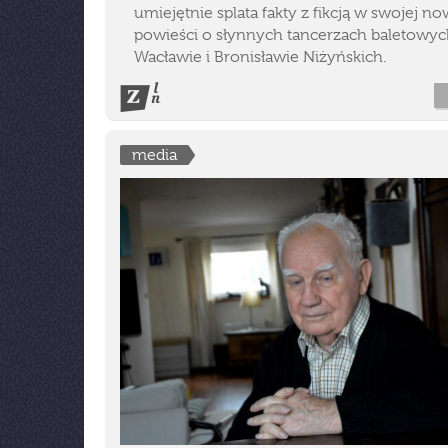
umiejętnie splata fakty z fikcją w swojej no
powieści o słynnych tancerzach baletowyc
Wacławie i Bronisławie Niżyńskich.
media