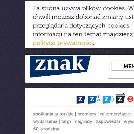
Ta strona używa plików cookies. W
chwili możesz dokonać zmiany us
przeglądarki dotyczących cookies
-
informacji na ten temat znajdziesz
polityce prywatności
.
ME
spotkania autorskie
premiery
rekomendacje
wydarzenia
targi
nagrody
zapowiedzi
wyw
60. urodziny