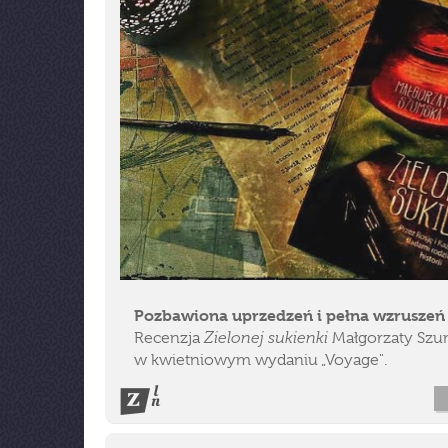
Pozbawiona uprzedzeń i pełna wzruszeń
Zielonej sukienki
Recenzja
Małgorzaty Szu
w kwietniowym wydaniu „Voyage".