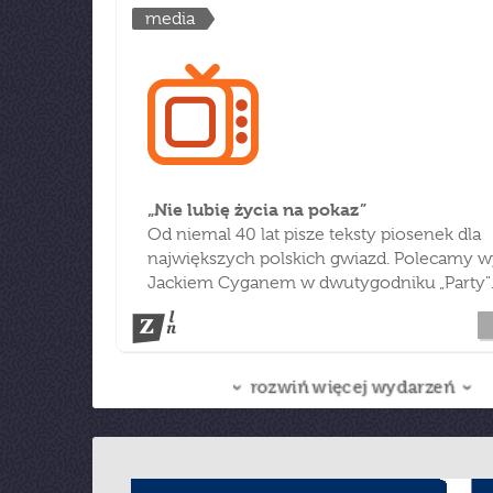
media
„Nie lubię życia na pokaz”
Od niemal 40 lat pisze teksty piosenek dla
największych polskich gwiazd. Polecamy w
Jackiem Cyganem w dwutygodniku „Party"
rozwiń więcej wydarzeń