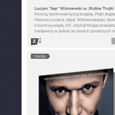
Lucjan "Sęp" Wiśniewski w „Klubie Trojki
Mocną, kontrowersyjną książkę „Ptaki drapi
Historia Lucjana „Sępa" Wiśniewskiego, likw
z kontrwywiadu AK", Michał Nogaś przedst
niedawno w jednej ze swoich porannych re
media