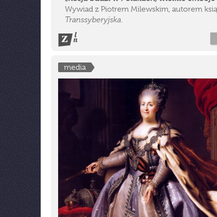
Wywiad z Piotrem Milewskim, autorem ksią
Transsyberyjska
.
media