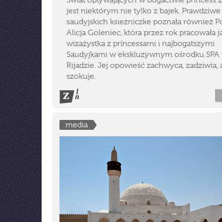
Świat opływających w bogactwie princess 
jest niektórym nie tylko z bajek. Prawdziwe
saudyjskich ksieżniczke poznała również Po
Alicja Goleniec, która przez rok pracowała j
wizażystka z princessami i najbogatszymi
Saudyjkami w ekskluzywnym ośrodku SPA
Rijadzie. Jej opowieść zachwyca, zadziwia,
szokuje.
media