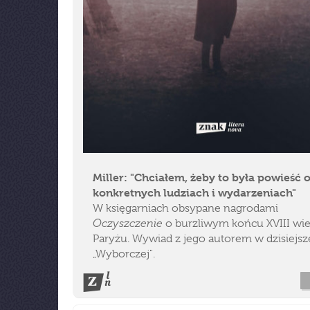
Miller: "Chciałem, żeby to była powieść 
konkretnych ludziach i wydarzeniach"
W księgarniach obsypane nagrodami
Oczyszczenie
o burzliwym końcu XVIII wi
Paryżu. Wywiad z jego autorem w dzisiejsz
„Wyborczej".