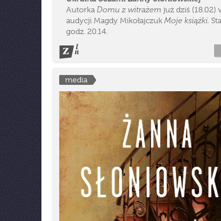
Domu z witrażem
Autorka
już dziś (18.02) 
Moje książki.
audycji Magdy Mikołajczuk
Sta
godz. 20.14.
media