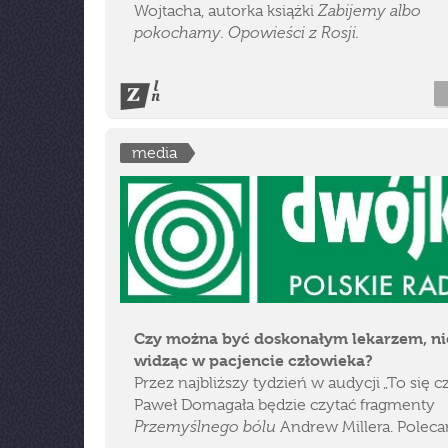
Zabijemy albo
Wojtacha, autorka książki
pokochamy. Opowieści z Rosji.
media
Czy można być doskonałym lekarzem, ni
widząc w pacjencie człowieka?
Przez najbliższy tydzień w audycji „To się c
Paweł Domagała będzie czytać fragmenty
Przemyślnego bólu
Andrew Millera. Polec