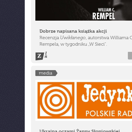
Dobrze napisana książka akcji
Uwikłanego
Recenzja
, autorstwa Williama C
Rempela, w tygodniku „W Sieci".
media
Ukraina oczami Żanny Słoniowskiej