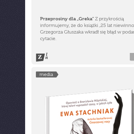
Przeprosiny dla „Greka”
Z przykrością
informujemy, że do książki „25 lat niewinno
Grzegorza Głuszaka wkradł się błąd w pod
cytacie.
media