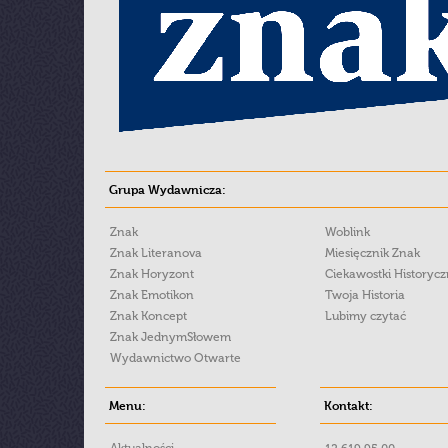
Grupa Wydawnicza:
Znak
Woblink
Znak Literanova
Miesięcznik Znak
Znak Horyzont
Ciekawostki Historyc
Znak Emotikon
Twoja Historia
Znak Koncept
Lubimy czytać
Znak JednymSłowem
Wydawnictwo Otwarte
Menu:
Kontakt: