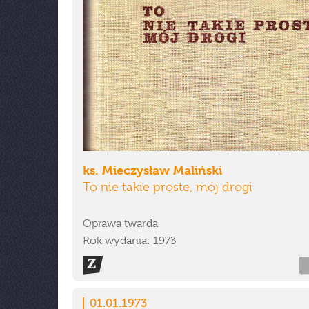
ks. Mieczysław Maliński
To nie takie proste, mój drogi
Oprawa twarda
Rok wydania: 1973
01.01.1973