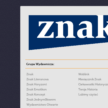
Grupa Wydawnicza:
Znak
Woblink
Znak Literanova
Miesięcznik Znak
Znak Horyzont
Ciekawostki Historyc
Znak Emotikon
Twoja Historia
Znak Koncept
Lubimy czytać
Znak JednymSłowem
Wydawnictwo Otwarte