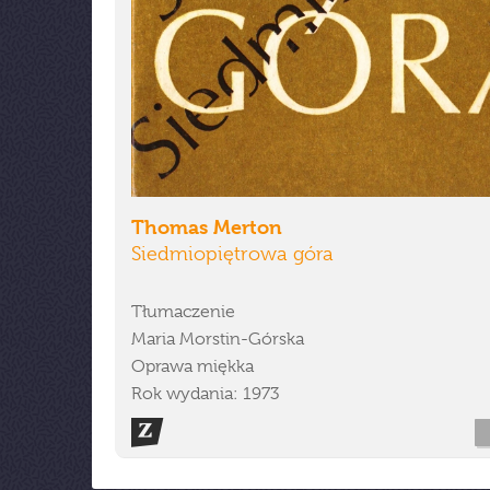
Thomas Merton
Siedmiopiętrowa góra
Tłumaczenie
Maria Morstin-Górska
Oprawa miękka
Rok wydania: 1973