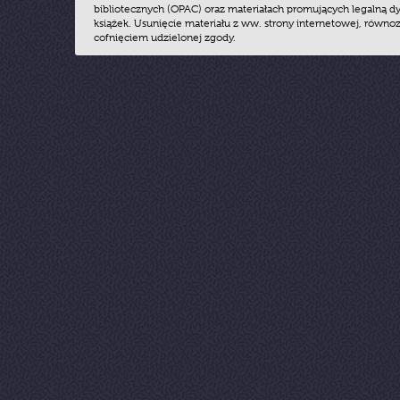
bibliotecznych (OPAC) oraz materiałach promujących legalną dy
książek. Usunięcie materiału z ww. strony internetowej, równoz
cofnięciem udzielonej zgody.