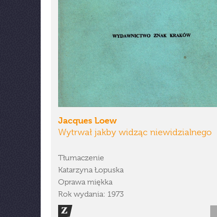
Jacques Loew
Wytrwał jakby widząc niewidzialnego
Tłumaczenie
Katarzyna Łopuska
Oprawa miękka
Rok wydania: 1973