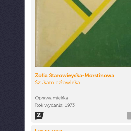
Zofia Starowieyska-Morstinowa
Szukam człowieka
Oprawa miękka
Rok wydania: 1973