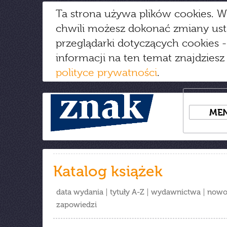
Ta strona używa plików cookies. W
chwili możesz dokonać zmiany us
przeglądarki dotyczących cookies
-
informacji na ten temat znajdziesz
polityce prywatności
.
ME
Katalog książek
data wydania
tytuły A-Z
wydawnictwa
nowo
zapowiedzi