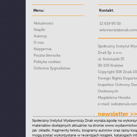
Menu:
Kontakt:
Aktualności
12 619 95 00
Książki
sekretariat@znak.com
Autorzy
O nas
Społeczny Instytut W
Księgarnia
Znak Sp. z o.o.,
Poczta literacka
ul. Kościuszki 37,
Polityka cookies
30-105 Kraków
Ochrona Sygnalistow
Copyright SIW Znak 2
Foreign Rights Depart
Inspektor Ochrony Da
Osobowych
Magdalena Heczko
e-mail:
iodo@znak.com
newsletter >
Społeczny Instytut Wydawniczy Znak wyraża zgodę na wykorzy
materiałów dostępnych aktualnie na stronie www.wydawnictwoz
jak: okładki, fragmenty tekstu, biogramy autorów oraz opisy ksią
mogą zostać wykorzystane w recenzjach książek, katalogach i