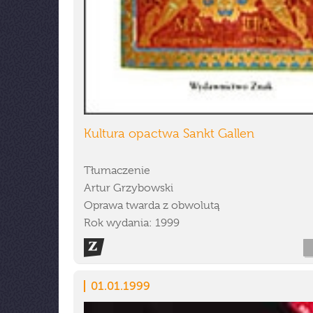
Kultura opactwa Sankt Gallen
Tłumaczenie
Artur Grzybowski
Oprawa twarda z obwolutą
Rok wydania: 1999
01.01.1999