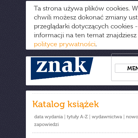
Ta strona używa plików cookies. W
chwili możesz dokonać zmiany us
przeglądarki dotyczących cookies
-
informacji na ten temat znajdziesz
polityce prywatności
.
ME
Katalog książek
data wydania
tytuły A-Z
wydawnictwa
nowo
zapowiedzi