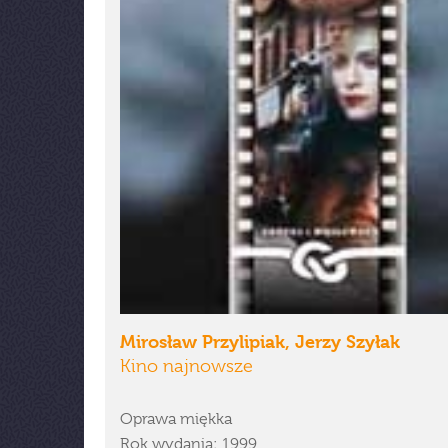
Mirosław Przylipiak, Jerzy Szyłak
Kino najnowsze
Oprawa miękka
Rok wydania: 1999