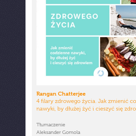
Rangan Chatterjee
4 filary zdrowego życia. Jak zmienić c
nawyki, by dłużej żyć i cieszyć się zd
Tłumaczenie
Aleksander Gomola