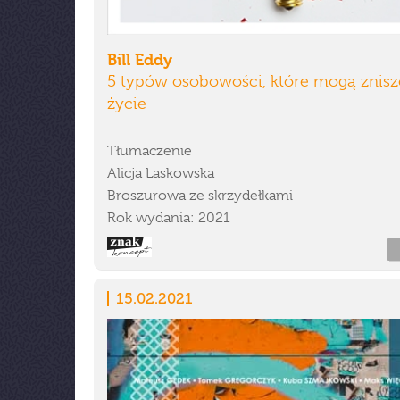
Bill Eddy
5 typów osobowości, które mogą znisz
życie
Tłumaczenie
Alicja Laskowska
Broszurowa ze skrzydełkami
Rok wydania: 2021
15.02.2021