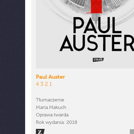
Paul Auster
4 3 2 1
Tłumaczenie
Maria Makuch
Oprawa twarda
Rok wydania: 2018