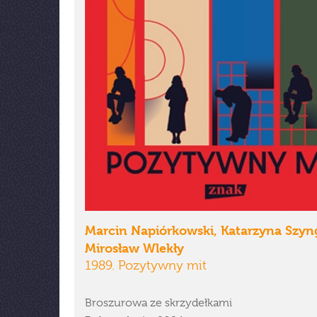
Marcin Napiórkowski, Katarzyna Szyng
Mirosław Wlekły
1989. Pozytywny mit
Broszurowa ze skrzydełkami