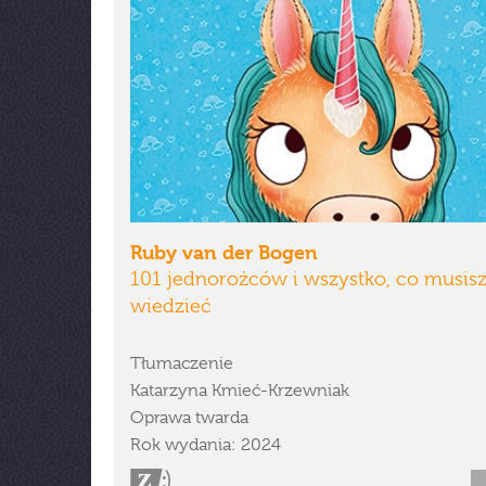
Ruby van der Bogen
101 jednorożców i wszystko, co musisz
wiedzieć
Tłumaczenie
Katarzyna Kmieć-Krzewniak
Oprawa twarda
Rok wydania: 2024