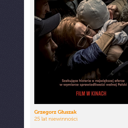
Grzegorz Głuszak
25 lat niewinności