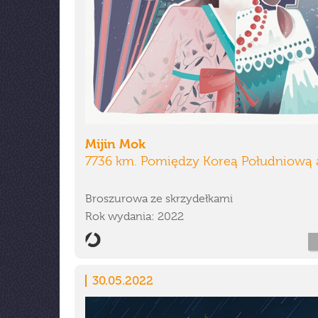
Mijin Mok
7736 km. Pomiędzy Koreą Południową 
Broszurowa ze skrzydełkami
Rok wydania: 2022
30.05.2022