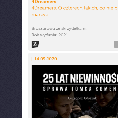
4Dreamers
4Dreamers. O czterech takich, co nie ba
marzyć
Broszurowa ze skrzydełkami
Rok wydania: 2021
14.09.2020