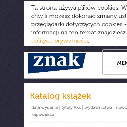
Ta strona używa plików cookies. W
chwili możesz dokonać zmiany us
przeglądarki dotyczących cookies
-
informacji na ten temat znajdziesz
polityce prywatności
.
ME
Katalog książek
data wydania
tytuły A-Z
wydawnictwa
nowo
zapowiedzi