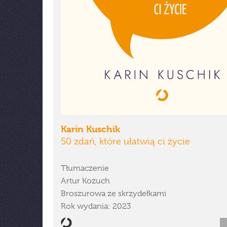
Karin Kuschik
50 zdań, które ułatwią ci życie
Tłumaczenie
Artur Kożuch
Broszurowa ze skrzydełkami
Rok wydania: 2023