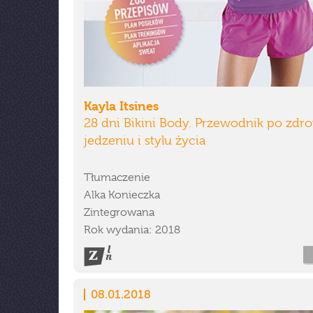
Kayla Itsines
28 dni Bikini Body. Przewodnik po zd
jedzeniu i stylu życia
Tłumaczenie
Alka Konieczka
Zintegrowana
Rok wydania: 2018
08.01.2018