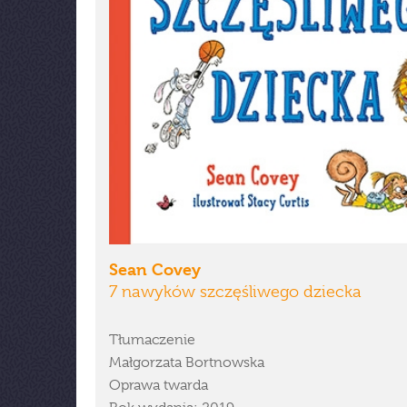
Sean Covey
7 nawyków szczęśliwego dziecka
Tłumaczenie
Małgorzata Bortnowska
Oprawa twarda