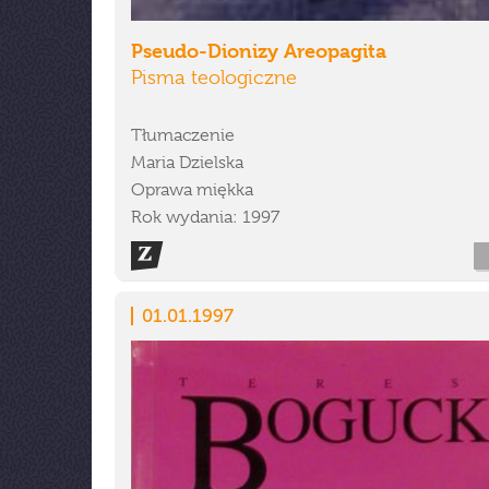
Pseudo-Dionizy Areopagita
Pisma teologiczne
Tłumaczenie
Maria Dzielska
Oprawa miękka
Rok wydania: 1997
01.01.1997