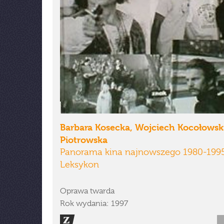
Barbara Kosecka, Wojciech Kocołowski
Piotrowska
Panorama kina najnowszego 1980-1995
Leksykon
Oprawa twarda
Rok wydania: 1997