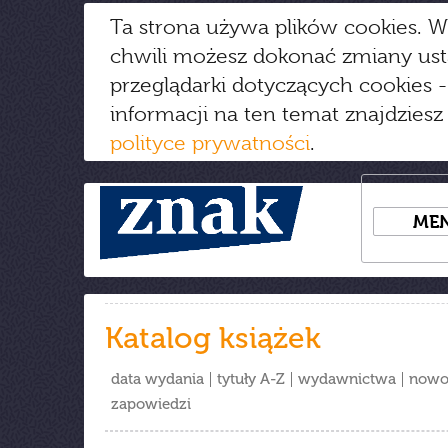
Ta strona używa plików cookies. W
chwili możesz dokonać zmiany us
przeglądarki dotyczących cookies
-
informacji na ten temat znajdziesz
polityce prywatności
.
ME
Katalog książek
data wydania
tytuły A-Z
wydawnictwa
nowo
zapowiedzi