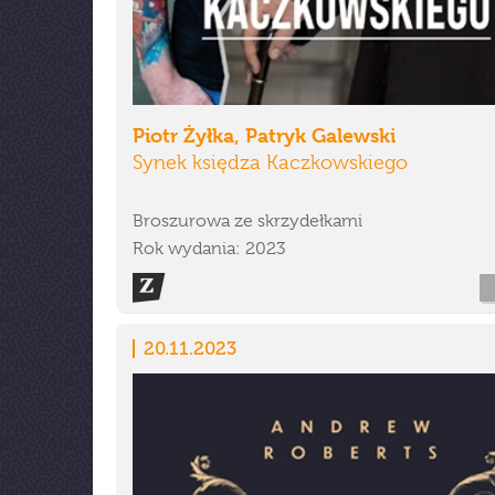
Piotr Żyłka, Patryk Galewski
Synek księdza Kaczkowskiego
Broszurowa ze skrzydełkami
Rok wydania: 2023
20.11.2023