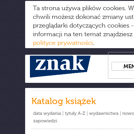
Ta strona używa plików cookies. W
chwili możesz dokonać zmiany us
przeglądarki dotyczących cookies
-
informacji na ten temat znajdziesz
polityce prywatności
.
ME
Katalog książek
data wydania
tytuły A-Z
wydawnictwa
nowo
zapowiedzi