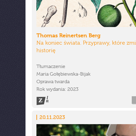
Thomas Reinertsen Berg
Na koniec świata. Przyprawy, które zmi
historię
Tłumaczenie
Maria Gołębiewska-Bijak
Oprawa twarda
Rok wydania: 2023
20.11.2023