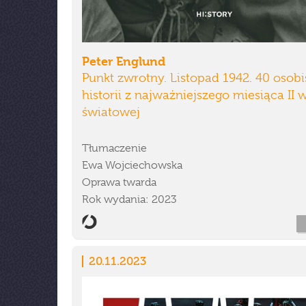
Peter Englund
Punkt zwrotny. Listopad 1942. 40 osobi
historii z najważniejszego miesiąca II 
światowej
Tłumaczenie
Ewa Wojciechowska
Oprawa twarda
Rok wydania: 2023
20.11.2023