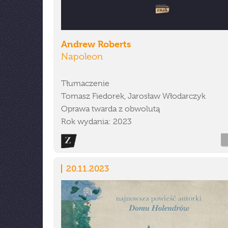
Andrew Roberts
Napoleon
Tłumaczenie
Tomasz Fiedorek, Jarosław Włodarczyk
Oprawa twarda z obwolutą
Rok wydania: 2023
20.11.2023