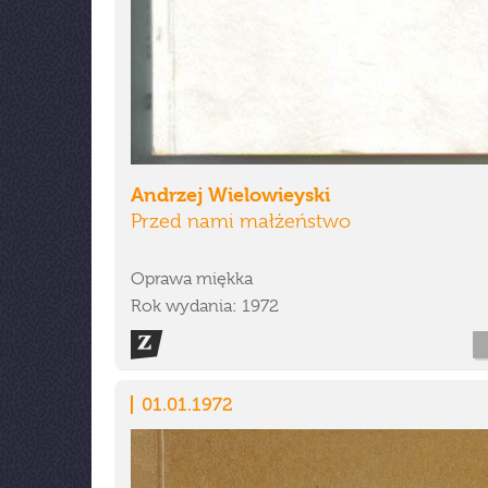
Andrzej Wielowieyski
Przed nami małżeństwo
Oprawa miękka
Rok wydania: 1972
01.01.1972