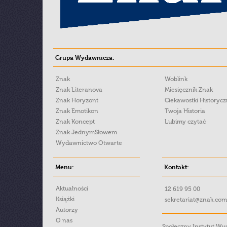
Grupa Wydawnicza:
Znak
Woblink
Znak Literanova
Miesięcznik Znak
Znak Horyzont
Ciekawostki Historyc
Znak Emotikon
Twoja Historia
Znak Koncept
Lubimy czytać
Znak JednymSłowem
Wydawnictwo Otwarte
Menu:
Kontakt:
Aktualności
12 619 95 00
Książki
sekretariat@znak.com
Autorzy
O nas
Społeczny Instytut W