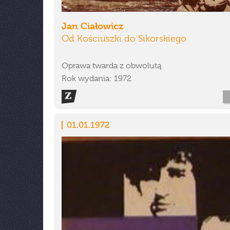
Jan Ciałowicz
Od Kościuszki do Sikorskiego
Oprawa twarda z obwolutą
Rok wydania: 1972
01.01.1972