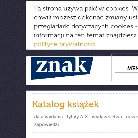
Ta strona używa plików cookies. W
chwili możesz dokonać zmiany us
przeglądarki dotyczących cookies
-
informacji na ten temat znajdziesz
polityce prywatności
.
ME
Katalog książek
data wydania
tytuły A-Z
wydawnictwa
nowo
zapowiedzi