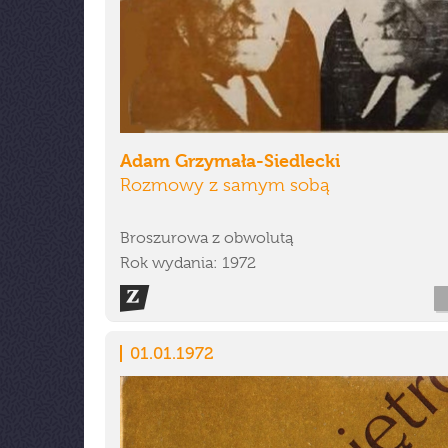
Adam Grzymała-Siedlecki
Rozmowy z samym sobą
Broszurowa z obwolutą
Rok wydania: 1972
01.01.1972