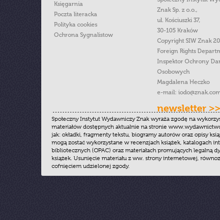
Księgarnia
Znak Sp. z o.o.,
Poczta literacka
ul. Kościuszki 37,
Polityka cookies
30-105 Kraków
Ochrona Sygnalistow
Copyright SIW Znak 2
Foreign Rights Depart
Inspektor Ochrony Da
Osobowych
Magdalena Heczko
e-mail:
iodo@znak.com
newsletter >
Społeczny Instytut Wydawniczy Znak wyraża zgodę na wykorzy
materiałów dostępnych aktualnie na stronie www.wydawnictwoz
jak: okładki, fragmenty tekstu, biogramy autorów oraz opisy ksią
mogą zostać wykorzystane w recenzjach książek, katalogach i
bibliotecznych (OPAC) oraz materiałach promujących legalną dy
książek. Usunięcie materiału z ww. strony internetowej, równoz
cofnięciem udzielonej zgody.