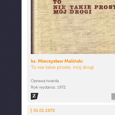
ks. Mieczysław Maliński
To nie takie proste, mój drogi
Oprawa twarda
Rok wydania: 1972
01.01.1972