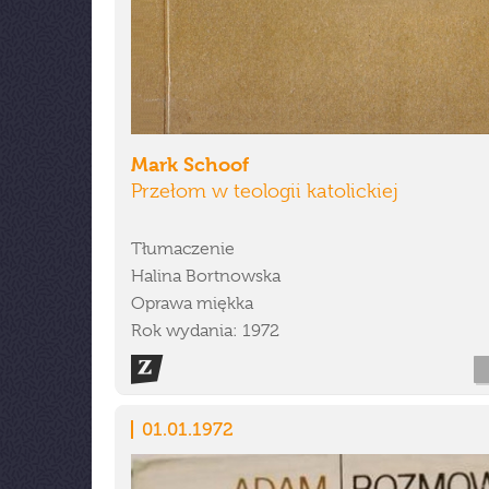
Mark Schoof
Przełom w teologii katolickiej
Tłumaczenie
Halina Bortnowska
Oprawa miękka
Rok wydania: 1972
01.01.1972