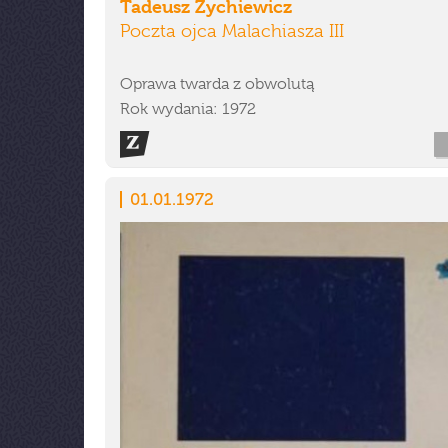
Tadeusz Żychiewicz
Poczta ojca Malachiasza III
Oprawa twarda z obwolutą
Rok wydania: 1972
01.01.1972