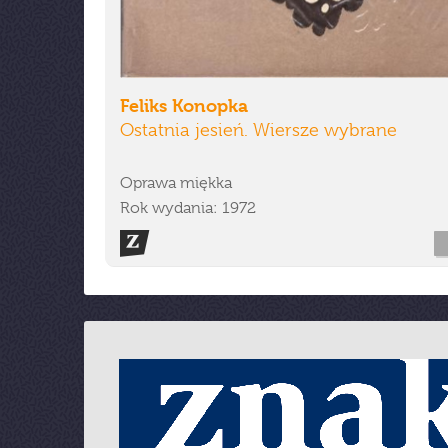
Feliks Konopka
Ostatnia jesień. Wiersze wybrane
Oprawa miękka
Rok wydania: 1972