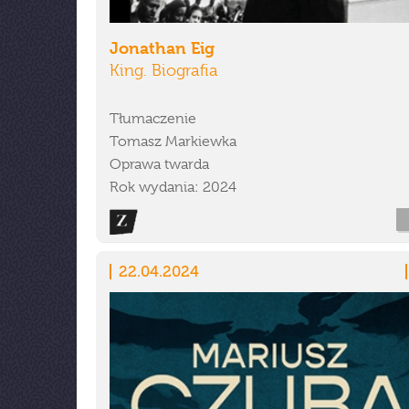
Jonathan Eig
King. Biografia
Tłumaczenie
Tomasz Markiewka
Oprawa twarda
Rok wydania: 2024
22.04.2024