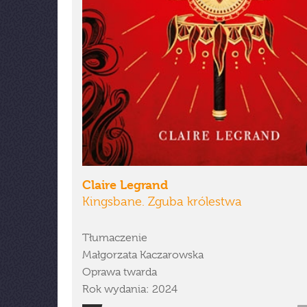
Claire Legrand
Kingsbane. Zguba królestwa
Tłumaczenie
Małgorzata Kaczarowska
Oprawa twarda
Rok wydania: 2024