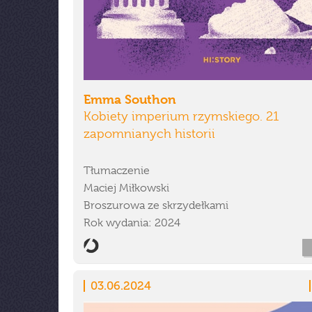
Emma Southon
Kobiety imperium rzymskiego. 21
zapomnianych historii
Tłumaczenie
Maciej Miłkowski
Broszurowa ze skrzydełkami
Rok wydania: 2024
03.06.2024