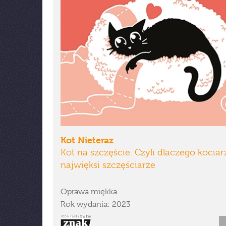
Kot Nieteraz
Kot na szczęście. Czyli dlaczego kociar
najwięksi szczęściarze
Oprawa miękka
Rok wydania: 2023