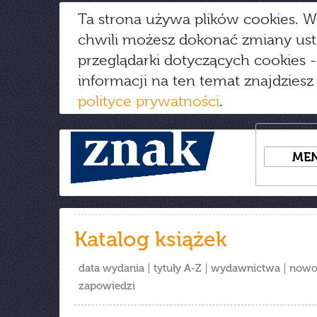
Ta strona używa plików cookies. W
chwili możesz dokonać zmiany us
przeglądarki dotyczących cookies
-
informacji na ten temat znajdziesz
polityce prywatności
.
ME
Katalog książek
data wydania
tytuły A-Z
wydawnictwa
nowo
zapowiedzi