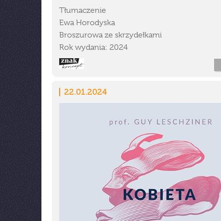
Tłumaczenie
Ewa Horodyska
Broszurowa ze skrzydełkami
Rok wydania: 2024
22.01.2024