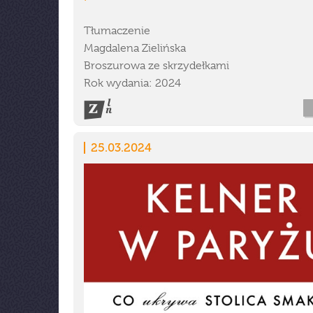
Tłumaczenie
Magdalena Zielińska
Broszurowa ze skrzydełkami
Rok wydania: 2024
25.03.2024