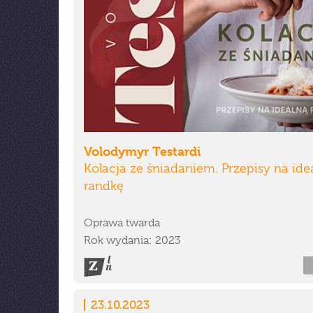
Volodymyr Testardi
Kolacja ze śniadaniem. Przepisy na ide
randkę
Oprawa twarda
Rok wydania: 2023
23.10.2023