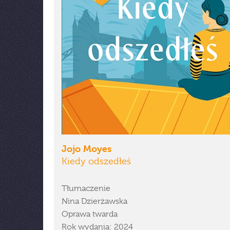
Jojo Moyes
Kiedy odszedłeś
Tłumaczenie
Nina Dzierżawska
Oprawa twarda
Rok wydania: 2024