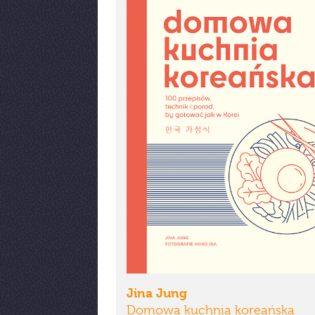
Jina Jung
Domowa kuchnia koreańska