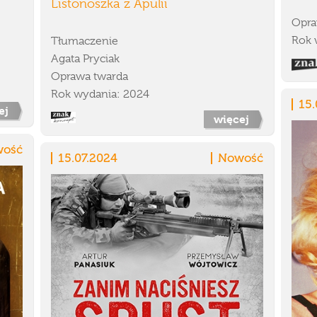
Listonoszka z Apulii
Opra
Rok 
Tłumaczenie
Agata Pryciak
Oprawa twarda
Rok wydania: 2024
15.
ej
więcej
ość
15.07.2024
Nowość