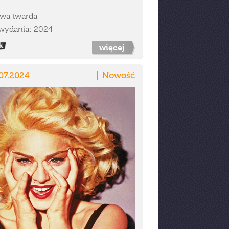
wa twarda
wydania: 2024
więcej
07.2024
Nowość