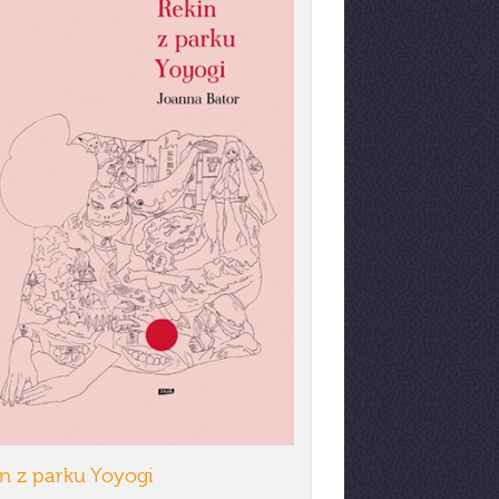
n z parku Yoyogi