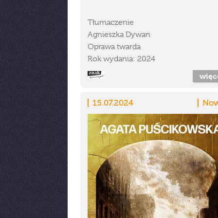
Tłumaczenie
Agnieszka Dywan
Oprawa twarda
Rok wydania: 2024
więc
15.07.2024
Now