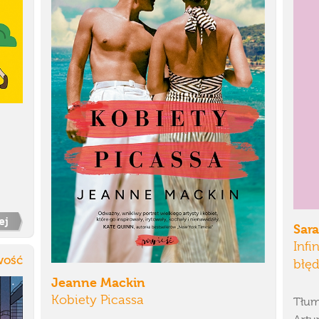
ej
Sara
Infi
ość
błę
Jeanne Mackin
Kobiety Picassa
Tłum