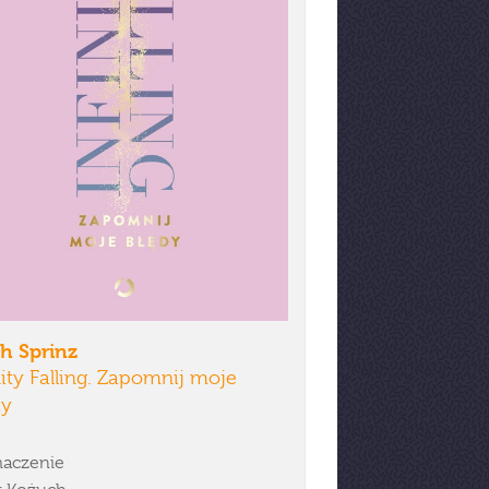
h Sprinz
nity Falling. Zapomnij moje
dy
aczenie