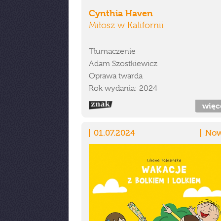
Cynthia Haven
Miłosz w Kalifornii
Tłumaczenie
Adam Szostkiewicz
Oprawa twarda
Rok wydania: 2024
więc
01.07.2024
Now