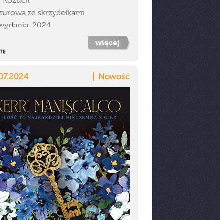
r Kożuch
zurowa ze skrzydełkami
wydania: 2024
więcej
07.2024
Nowość