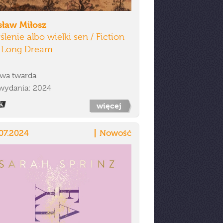
sław Miłosz
lenie albo wielki sen / Fiction
a Long Dream
wa twarda
wydania: 2024
więcej
07.2024
Nowość