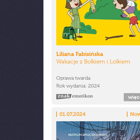
Liliana Fabisińska
Wakacje z Bolkiem i Lolkiem
Oprawa twarda
Rok wydania: 2024
więc
01.07.2024
Now