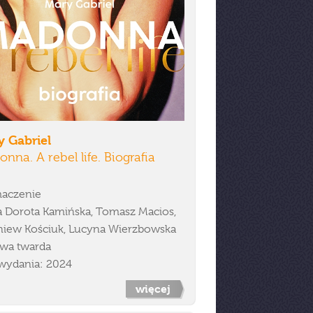
y Gabriel
nna. A rebel life. Biografia
aczenie
 Dorota Kamińska, Tomasz Macios,
niew Kościuk, Lucyna Wierzbowska
wa twarda
wydania: 2024
więcej