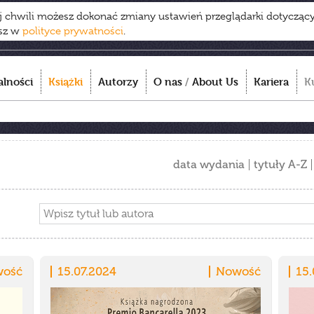
ej chwili możesz dokonać zmiany ustawień przeglądarki dotycząc
esz w
polityce prywatności
.
alności
Książki
Autorzy
O nas
/
About Us
Kariera
K
data wydania
tytuły A-Z
ość
15.07.2024
Nowość
15.