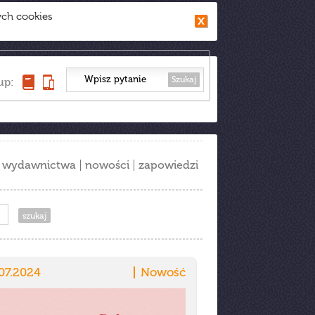
ych cookies
Szukaj
up:
wydawnictwa
nowości
zapowiedzi
07.2024
Nowość