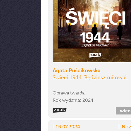
Agata Puścikowska
Święci 1944. Będziesz miłował.
Oprawa twarda
Rok wydania: 2024
więc
15.07.2024
Now