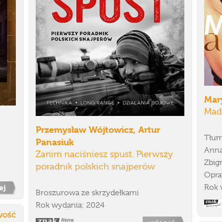
Mar
Mado
Przemysław Wójtowicz, Artur
Tłum
Panasiuk
Anna
Zanim naciśniesz spust. Pierwszy
Zbig
poradnik polskich snajperów
Opra
ej
Rok 
Broszurowa ze skrzydełkami
Rok wydania: 2024
ość