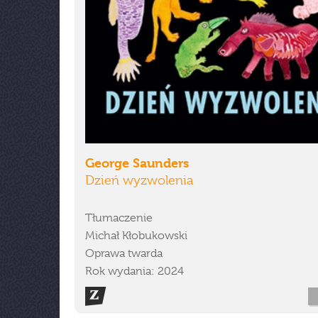
George Saunders
Dzień wyzwolenia
Tłumaczenie
Michał Kłobukowski
Oprawa twarda
Rok wydania: 2024