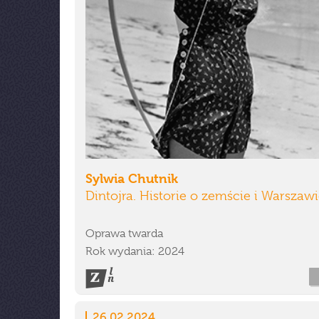
Sylwia Chutnik
Dintojra. Historie o zemście i Warszaw
Oprawa twarda
Rok wydania: 2024
26.02.2024