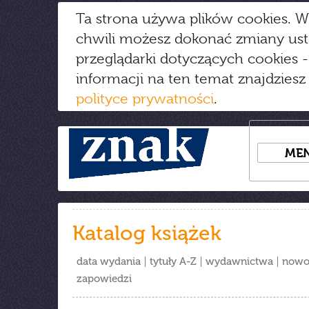
Ta strona używa plików cookies. W
chwili możesz dokonać zmiany us
przeglądarki dotyczących cookies
-
informacji na ten temat znajdziesz
polityce prywatności
.
ME
Katalog książek
data wydania
tytuły A-Z
wydawnictwa
nowo
zapowiedzi