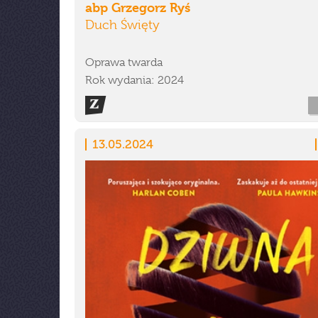
abp Grzegorz Ryś
Duch Święty
Oprawa twarda
Rok wydania: 2024
13.05.2024