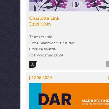
Charlotte Link
Dziki łubin
Tłumaczenie
Anna Makowiecka-Siudut
Oprawa twarda
Rok wydania: 2024
17.06.2024