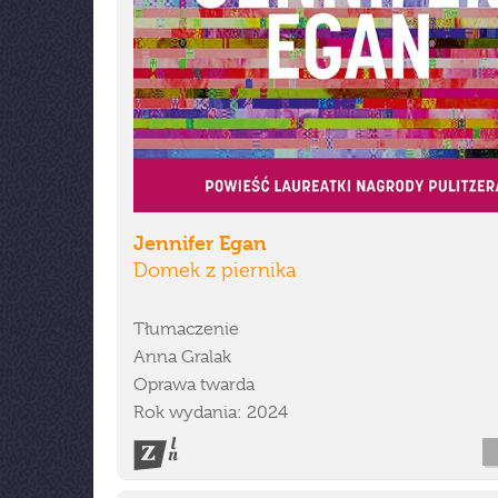
Jennifer Egan
Domek z piernika
Tłumaczenie
Anna Gralak
Oprawa twarda
Rok wydania: 2024