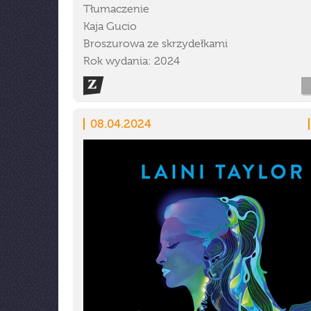
Tłumaczenie
Kaja Gucio
Broszurowa ze skrzydełkami
Rok wydania: 2024
08.04.2024