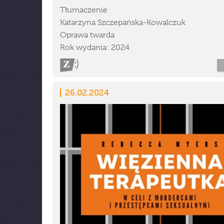
Tłumaczenie
Katarzyna Szczepańska-Kowalczuk
Oprawa twarda
Rok wydania: 2024
26.02.2024