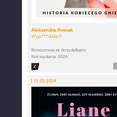
Aleksandra Nowak
Wyp***dalać!
Broszurowa ze skrzydełkami
Rok wydania: 2024
11.03.2024