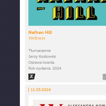
Nathan Hill
Wellness
Tłumaczenie
Jerzy Kozłowski
Oprawa twarda
Rok wydania: 2024
11.03.2024