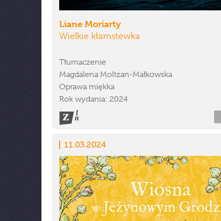
Liane Moriarty
Wielkie kłamstewka
Tłumaczenie
Magdalena Moltzan-Małkowska
Oprawa miękka
Rok wydania: 2024
11.03.2024