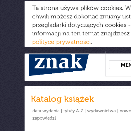
Ta strona używa plików cookies. W
chwili możesz dokonać zmiany us
przeglądarki dotyczących cookies
-
informacji na ten temat znajdziesz
polityce prywatności
.
ME
Katalog książek
data wydania
tytuły A-Z
wydawnictwa
nowo
zapowiedzi