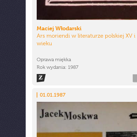
Maciej Włodarski
Ars moriendi w literaturze polskiej XV i
wieku
Oprawa miękka
Rok wydania: 1987
01.01.1987