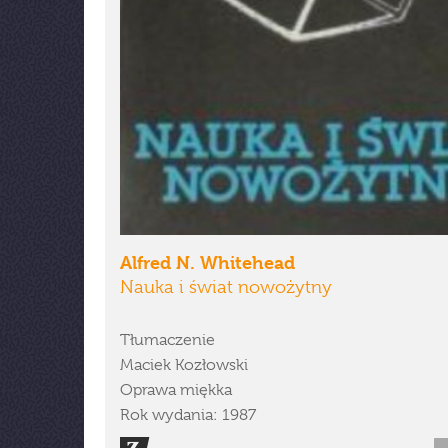
Alfred N. Whitehead
Nauka i świat nowożytny
Tłumaczenie
Maciek Kozłowski
Oprawa miękka
Rok wydania: 1987