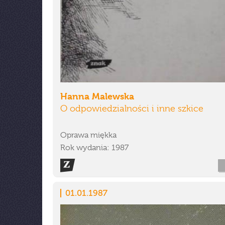
Hanna Malewska
O odpowiedzialności i inne szkice
Oprawa miękka
Rok wydania: 1987
01.01.1987