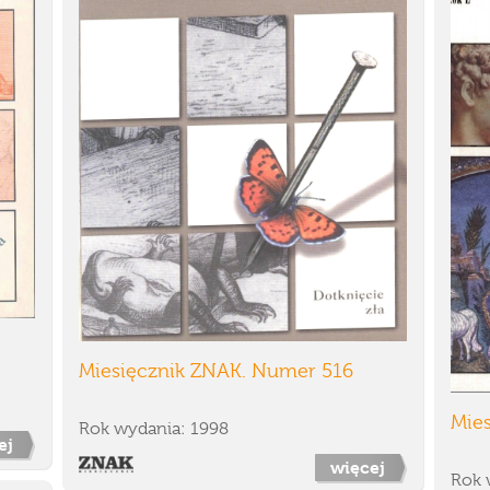
Miesięcznik ZNAK. Numer 516
Mie
Rok wydania: 1998
ej
więcej
Rok 