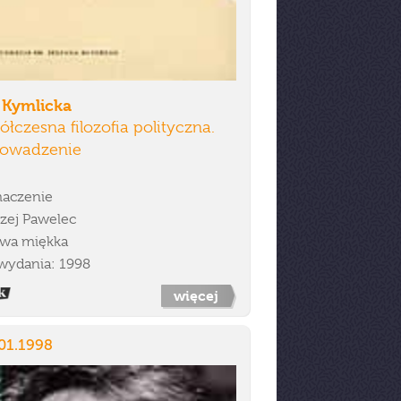
 Kymlicka
łczesna filozofia polityczna.
owadzenie
aczenie
zej Pawelec
wa miękka
wydania: 1998
więcej
01.1998