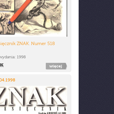
sięcznik ZNAK. Numer 518
wydania: 1998
więcej
04.1998