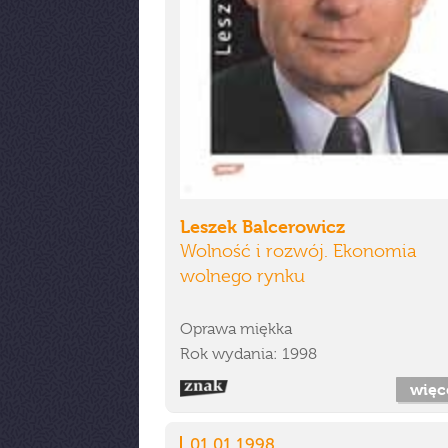
Leszek Balcerowicz
Wolność i rozwój. Ekonomia
wolnego rynku
Oprawa miękka
Rok wydania: 1998
więc
01.01.1998