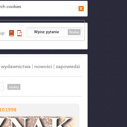
ych cookies
Szukaj
up:
wydawnictwa
nowości
zapowiedzi
10.1998