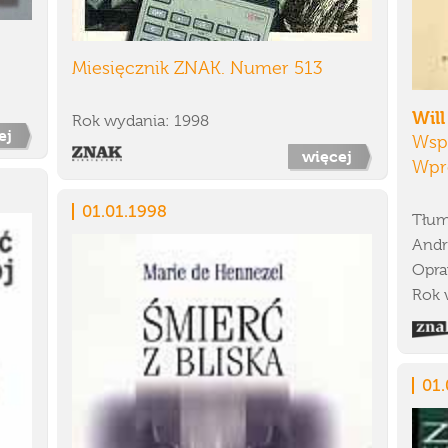
Miesięcznik ZNAK. Numer 513
Will
Rok wydania: 1998
ej
Wspó
więcej
Wpr
01.01.1998
Tłum
Andr
Opra
Rok 
01.