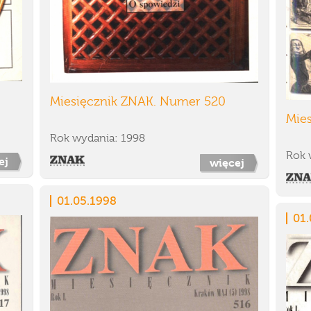
Miesięcznik ZNAK. Numer 520
Mie
Rok wydania: 1998
Rok 
ej
więcej
01.05.1998
01.