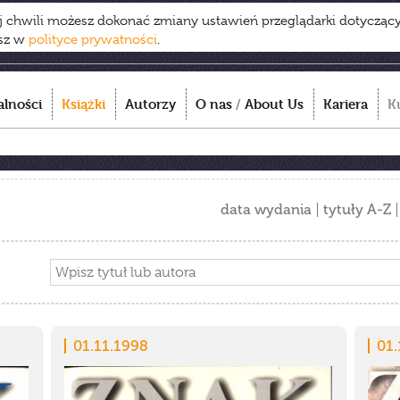
ej chwili możesz dokonać zmiany ustawień przeglądarki dotycząc
esz w
polityce prywatności
.
alności
Książki
Autorzy
O nas
/
About Us
Kariera
K
data wydania
tytuły A-Z
01.11.1998
01.