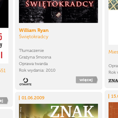
William Ryan
Świętokradcy
Tłumaczenie
Mie
Grażyna Smosna
Oprawa twarda
Opra
651
Rok wydania: 2010
Rok 
więcej
15
01.06.2009
ej