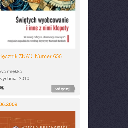
sięcznik ZNAK. Numer 656
wa miękka
wydania: 2010
więcej
.06.2009