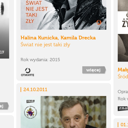
Halina Kunicka, Kamila Drecka
Świat nie jest taki zły
Rok wydania: 2015
Małg
więcej
Śró
24.10.2011
Opra
Rok 
ej
01.