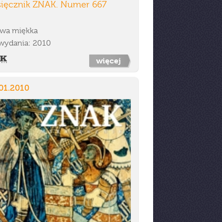
sięcznik ZNAK. Numer 667
wa miękka
wydania: 2010
więcej
01.2010