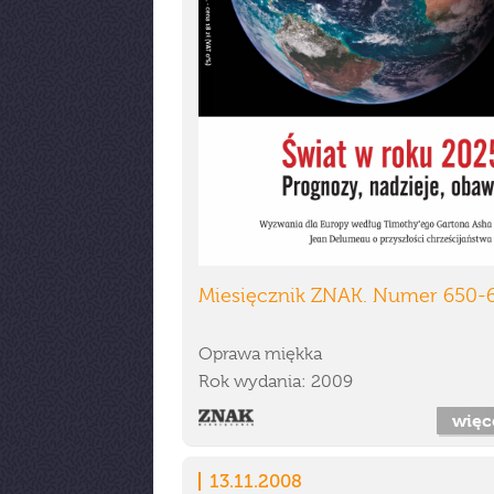
Miesięcznik ZNAK. Numer 650-
Oprawa miękka
Rok wydania: 2009
więc
13.11.2008