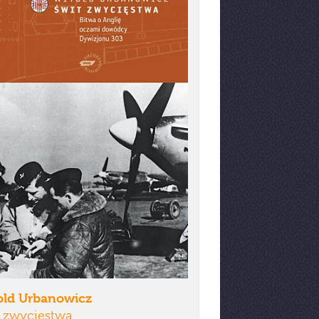
old Urbanowicz
t zwycięstwa