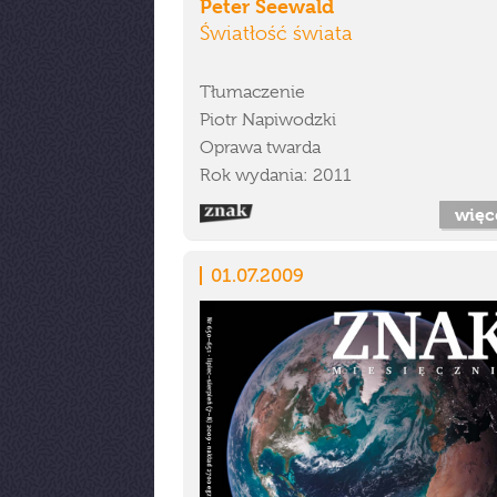
Peter Seewald
Światłość świata
Tłumaczenie
Piotr Napiwodzki
Oprawa twarda
Rok wydania: 2011
więc
01.07.2009