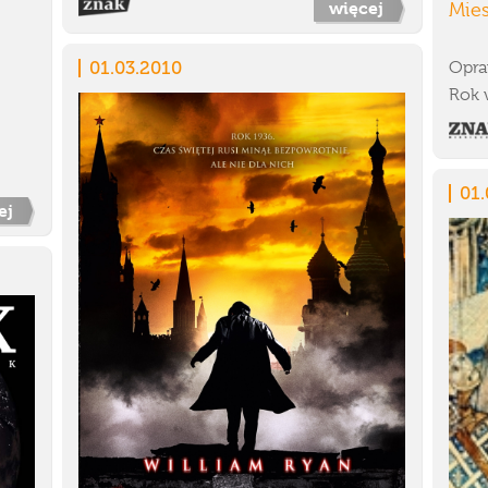
więcej
Mie
01.03.2010
Opra
Rok 
01.
ej