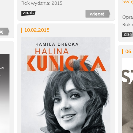
Świę
Rok wydania: 2015
więcej
Opra
Rok 
10.02.2015
ej
06