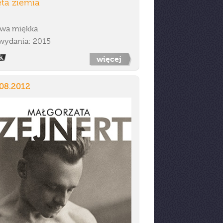
ta ziemia
wa miękka
wydania: 2015
więcej
.08.2012