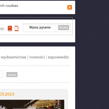
ych cookies
Szukaj
up:
wydawnictwa
nowości
zapowiedzi
03.2015