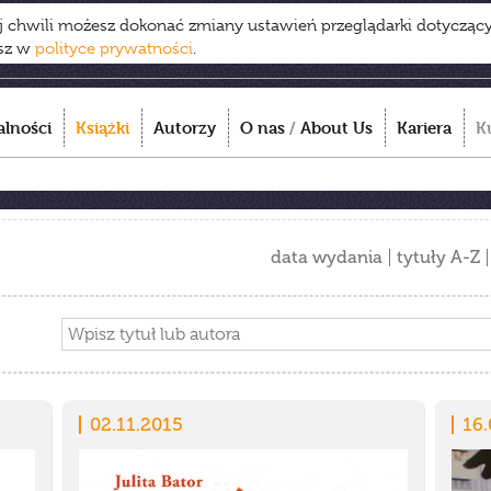
ej chwili możesz dokonać zmiany ustawień przeglądarki dotycząc
esz w
polityce prywatności
.
alności
Książki
Autorzy
O nas
/
About Us
Kariera
K
data wydania
tytuły A-Z
02.11.2015
16.