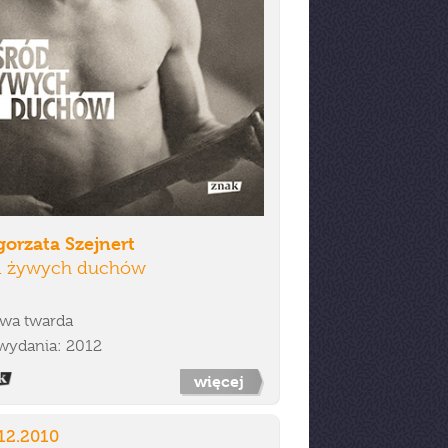
orzata Szejnert
d żywych duchów
wa twarda
wydania: 2012
więcej
12.2010