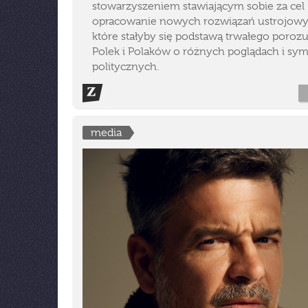
stowarzyszeniem stawiającym sobie za cel
opracowanie nowych rozwiązań ustrojowy
które stałyby się podstawą trwałego poroz
Polek i Polaków o różnych poglądach i sym
politycznych.
media