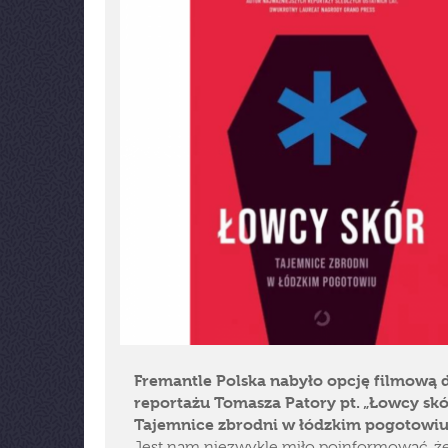
Fremantle Polska nabyło opcję filmową 
reportażu Tomasza Patory pt. „Łowcy skó
Tajemnice zbrodni w łódzkim pogotowiu
Jest nam niezwykle miło poinformować, ż