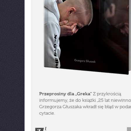
Przeprosiny dla „Greka”
Z przykrością
informujemy, że do książki „25 lat niewinno
Grzegorza Głuszaka wkradł się błąd w pod
cytacie.