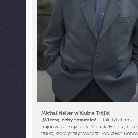
Michał Heller w Klubie Trójki
Wierzę, żeby rozumieć
„
" - taki tytuł nosi
najnowsza książka ks. Michała Hellera, ro
rzeka, którą przeprowadzili Wojciech Bono