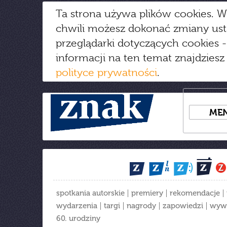
Ta strona używa plików cookies. W
chwili możesz dokonać zmiany us
przeglądarki dotyczących cookies
-
informacji na ten temat znajdziesz
polityce prywatności
.
ME
spotkania autorskie
premiery
rekomendacje
wydarzenia
targi
nagrody
zapowiedzi
wyw
60. urodziny