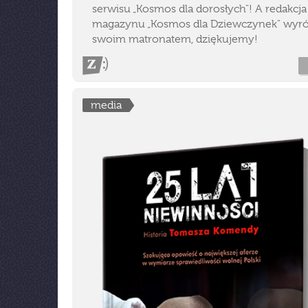
serwisu „Kosmos dla dorosłych"! A redakcja
magazynu „Kosmos dla Dziewczynek" wyróż
swoim matronatem, dziękujemy!
media