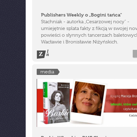
Publishers Weekly o „Bogini tańca"
Stachniak - autorka „Cesarzowej nocy" -
umiejętnie splata fakty z fikcją w swojej no
powieści o słynnych tancerzach baletowyc
Wacławie i Bronisławie Niżyńskich.
media