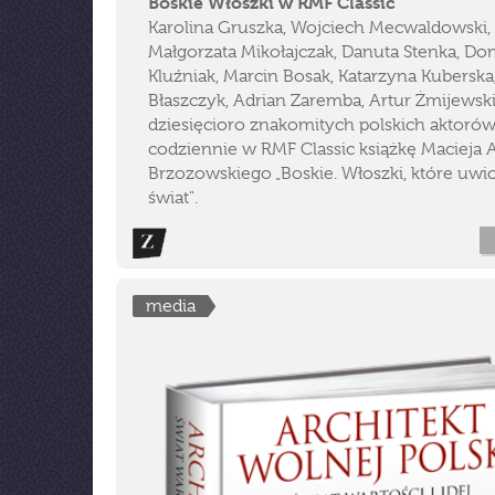
Boskie Włoszki w RMF Classic
Karolina Gruszka, Wojciech Mecwaldowski,
Małgorzata Mikołajczak, Danuta Stenka, Do
Kluźniak, Marcin Bosak, Katarzyna Kuberska
Błaszczyk, Adrian Zaremba, Artur Żmijewski
dziesięcioro znakomitych polskich aktorów
codziennie w RMF Classic książkę Macieja A
Brzozowskiego „Boskie. Włoszki, które uwi
świat".
media