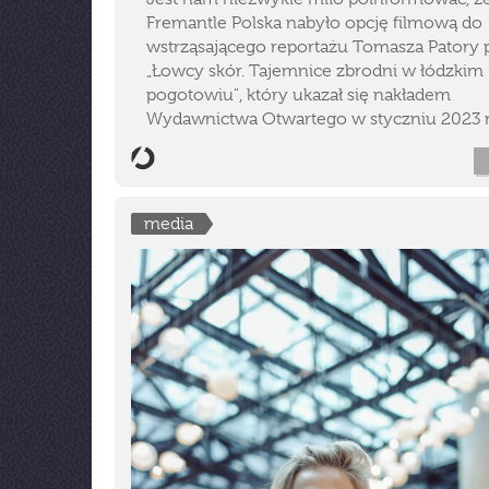
Fremantle Polska nabyło opcję filmową do
wstrząsającego reportażu Tomasza Patory p
„Łowcy skór. Tajemnice zbrodni w łódzkim
pogotowiu", który ukazał się nakładem
Wydawnictwa Otwartego w styczniu 2023 
media