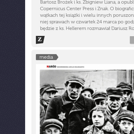
Bartosz Brożek i ks. Zbigniew Liana, a opub
Copernicus Center Press i Znak. O biografi
wątkach tej książki i wielu innych poruszo
niej sprawach w czwartek 24 marca po godz
będzie z ks. Hellerem rozmawiał Dariusz Ro
media